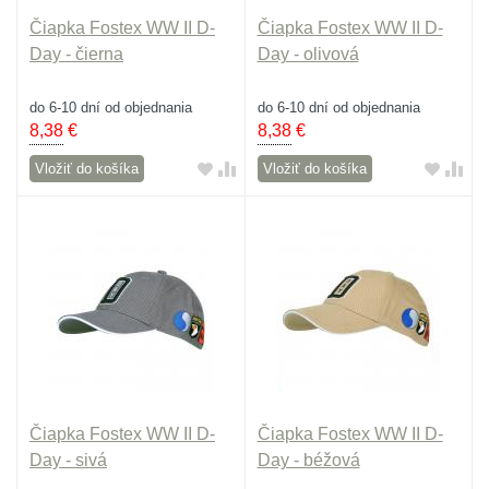
Čiapka Fostex WW II D-
Čiapka Fostex WW II D-
Day - čierna
Day - olivová
do 6-10 dní od objednania
do 6-10 dní od objednania
8,38
€
8,38
€
Vložiť do košíka
Vložiť do košíka
Čiapka Fostex WW II D-
Čiapka Fostex WW II D-
Day - sivá
Day - béžová