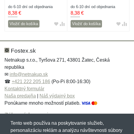
do 6-10 dní od objednania
do 6-10 dní od objednania
8,38
€
8,38
€
Vložiť do košíka
Vložiť do košíka
Fostex.sk
Netnakup s.r.o., Tyršova 271, 43801 Žatec, Česká
republika
✉
info@netnakup.sk
☎
+421 222 205 186
(Po-Pi 8:00-16:30)
Kontaktný formulár
Naša predajňa
|
Náš výdajný box
Ponúkame mnoho možností platieb.
Zákaznícky servis
Tento web používa na poskytovanie služieb,
Novinky emailom
personalizáciu reklám a analýzu návštevnosti súbory