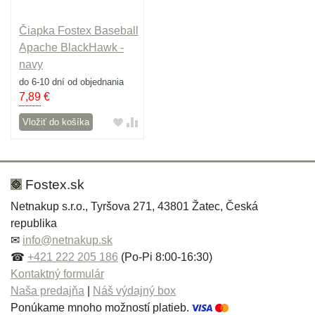
Čiapka Fostex Baseball
Apache BlackHawk -
navy
do 6-10 dní od objednania
7,89
€
Vložiť do košíka
Fostex.sk
Netnakup s.r.o., Tyršova 271, 43801 Žatec, Česká
republika
✉
info@netnakup.sk
☎
+421 222 205 186
(Po-Pi 8:00-16:30)
Kontaktný formulár
Naša predajňa
|
Náš výdajný box
Ponúkame mnoho možností platieb.