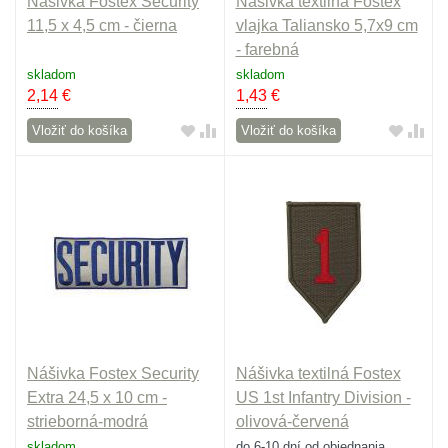
Nášivka Fostex Security
Nášivka textilná Fostex
11,5 x 4,5 cm - čierna
vlajka Taliansko 5,7x9 cm
- farebná
skladom
skladom
2,14
€
1,43
€
Vložiť do košíka
Vložiť do košíka
Nášivka Fostex Security
Nášivka textilná Fostex
Extra 24,5 x 10 cm -
US 1st Infantry Division -
strieborná-modrá
olivová-červená
skladom
do 6-10 dní od objednania