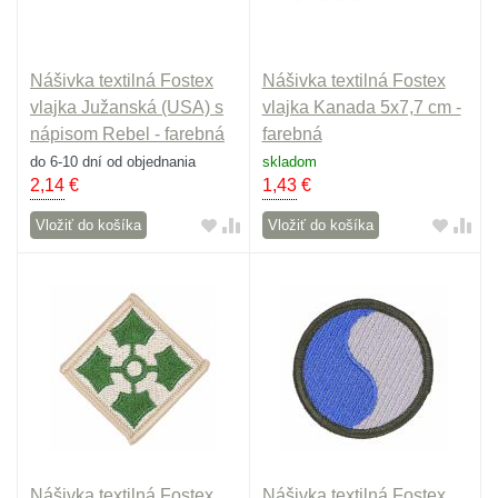
Nášivka textilná Fostex
Nášivka textilná Fostex
vlajka Južanská (USA) s
vlajka Kanada 5x7,7 cm -
nápisom Rebel - farebná
farebná
do 6-10 dní od objednania
skladom
2,14
€
1,43
€
Vložiť do košíka
Vložiť do košíka
Nášivka textilná Fostex
Nášivka textilná Fostex