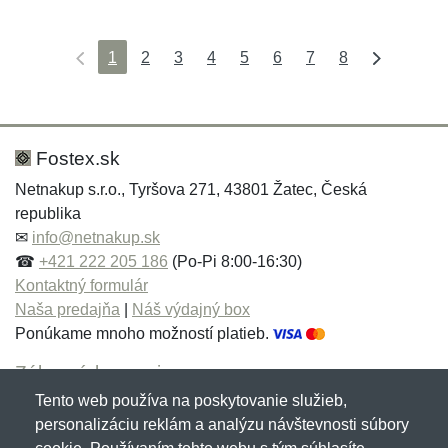
1
2
3
4
5
6
7
8
Fostex.sk
Netnakup s.r.o., Tyršova 271, 43801 Žatec, Česká
republika
✉
info@netnakup.sk
☎
+421 222 205 186
(Po-Pi 8:00-16:30)
Kontaktný formulár
Naša predajňa
|
Náš výdajný box
Ponúkame mnoho možností platieb.
Zákaznícky servis
Tento web používa na poskytovanie služieb,
Novinky emailom
personalizáciu reklám a analýzu návštevnosti súbory