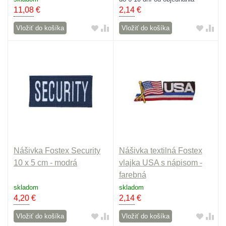
11,08
€
2,14
€
Vložiť do košíka
Vložiť do košíka
Nášivka Fostex Security
Nášivka textilná Fostex
10 x 5 cm - modrá
vlajka USA s nápisom -
farebná
skladom
skladom
4,20
€
2,14
€
Vložiť do košíka
Vložiť do košíka