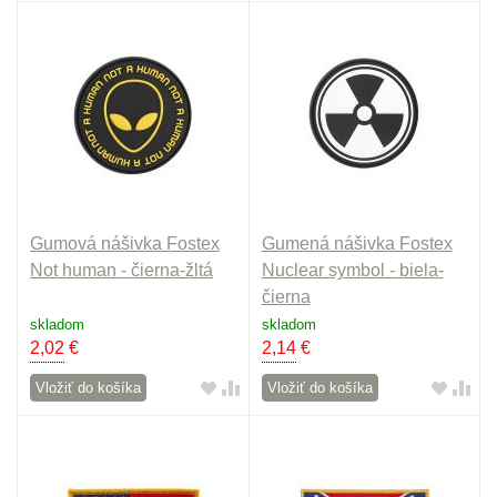
Gumová nášivka Fostex
Gumená nášivka Fostex
Not human - čierna-žltá
Nuclear symbol - biela-
čierna
skladom
skladom
2,02
€
2,14
€
Vložiť do košíka
Vložiť do košíka