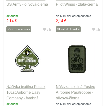
US Army - olivová-čierna
Pilot Wings - zlatá-čierna
skladom
do 6-10 dní od objednania
2,14
€
2,14
€
Vložiť do košíka
Vložiť do košíka
Nášivka textilná Fostex
Nášivka textilná Fostex
101st Airborne Easy
Airborne Paratrooper -
Company - farebná
olivová-čierna
skladom
do 6-10 dní od objednania