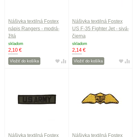
Nášivka textilná Fostex
Nášivka textilná Fostex
nápis Rangers - modrá-
US F-35 Fighter Jet - sivá-
žltá
čierna
skladom
skladom
2,10
€
2,14
€
Vložiť do košíka
Vložiť do košíka
Nášivka textilná Fostex
Nášivka textilná Fostex