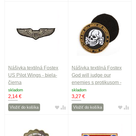
Nášivka textilná Fostex
Nášivka textilná Fostex
US Pilot Wings - biela-
God will judge our
čierna
enemies s protikusom -
farebná
skladom
skladom
2,14
€
3,27
€
Vložiť do košíka
Vložiť do košíka