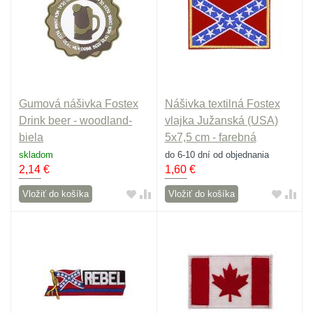
Gumová nášivka Fostex
Nášivka textilná Fostex
Drink beer - woodland-
vlajka Južanská (USA)
biela
5x7,5 cm - farebná
skladom
do 6-10 dní od objednania
2,14
€
1,60
€
Vložiť do košíka
Vložiť do košíka