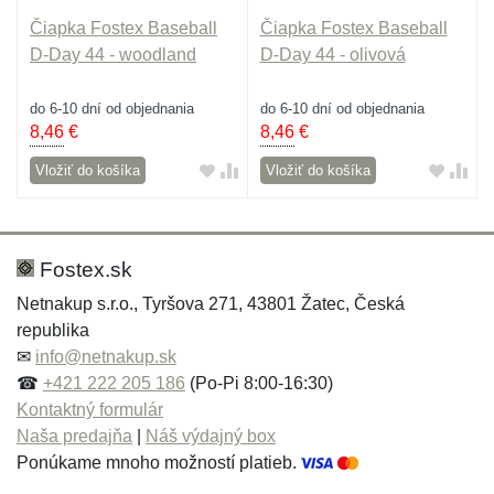
Čiapka Fostex Baseball
Čiapka Fostex Baseball
D-Day 44 - woodland
D-Day 44 - olivová
do 6-10 dní od objednania
do 6-10 dní od objednania
8,46
€
8,46
€
Vložiť do košíka
Vložiť do košíka
Fostex.sk
Netnakup s.r.o., Tyršova 271, 43801 Žatec, Česká
republika
✉
info@netnakup.sk
☎
+421 222 205 186
(Po-Pi 8:00-16:30)
Kontaktný formulár
Naša predajňa
|
Náš výdajný box
Ponúkame mnoho možností platieb.