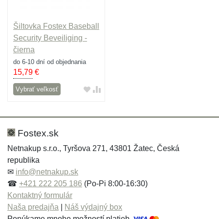
Šiltovka Fostex Baseball
Security Beveiliging -
čierna
do 6-10 dní od objednania
15,79
€
Vybrať veľkosť
Fostex.sk
Netnakup s.r.o., Tyršova 271, 43801 Žatec, Česká
republika
✉
info@netnakup.sk
☎
+421 222 205 186
(Po-Pi 8:00-16:30)
Kontaktný formulár
Naša predajňa
|
Náš výdajný box
Ponúkame mnoho možností platieb.