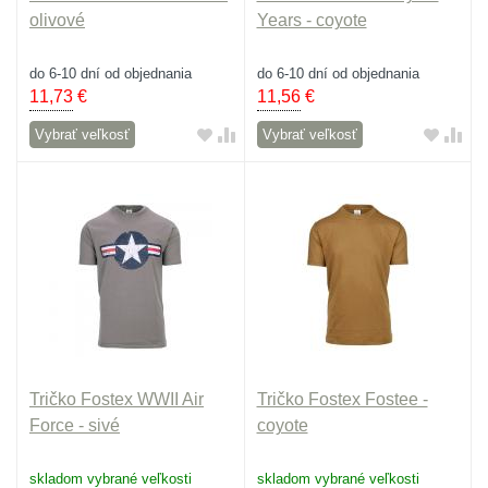
olivové
Years - coyote
do 6-10 dní od objednania
do 6-10 dní od objednania
11,73
€
11,56
€
Vybrať veľkosť
Vybrať veľkosť
Tričko Fostex WWII Air
Tričko Fostex Fostee -
Force - sivé
coyote
skladom vybrané veľkosti
skladom vybrané veľkosti