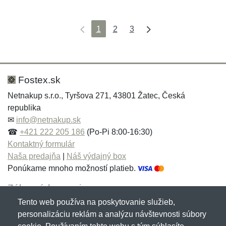
1
2
3
Fostex.sk
Netnakup s.r.o., Tyršova 271, 43801 Žatec, Česká
republika
✉
info@netnakup.sk
☎
+421 222 205 186
(Po-Pi 8:00-16:30)
Kontaktný formulár
Naša predajňa
|
Náš výdajný box
Ponúkame mnoho možností platieb.
Zákaznícky servis
Tento web používa na poskytovanie služieb,
Novinky emailom
personalizáciu reklám a analýzu návštevnosti súbory