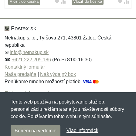
Vložiť do košíka
Vložiť do košíka
Fostex.sk
Netnakup s.r.o., Tyršova 271, 43801 Žatec, Česká
republika
✉
info@netnakup.sk
☎
+421 222 205 186
(Po-Pi 8:00-16:30)
Kontaktný formulár
Naša predajňa
|
Náš výdajný box
Ponúkame mnoho možností platieb.
Zákaznícky servis
Tento web používa na poskytovanie služieb,
Novinky emailom
personalizáciu reklám a analýzu návštevnosti súbory
cookie. Používaním tohto webu s tým súhlasíte.
Copyright © 2007-2026 (19 rokov s vami)
Netnakup.sk
&
Viac informácií
Beriem na vedomie