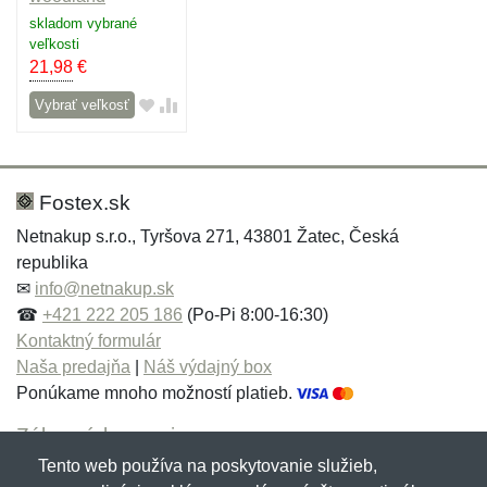
skladom vybrané
veľkosti
21,98
€
Vybrať veľkosť
Fostex.sk
Netnakup s.r.o., Tyršova 271, 43801 Žatec, Česká
republika
✉
info@netnakup.sk
☎
+421 222 205 186
(Po-Pi 8:00-16:30)
Kontaktný formulár
Naša predajňa
|
Náš výdajný box
Ponúkame mnoho možností platieb.
Zákaznícky servis
Tento web používa na poskytovanie služieb,
Novinky emailom