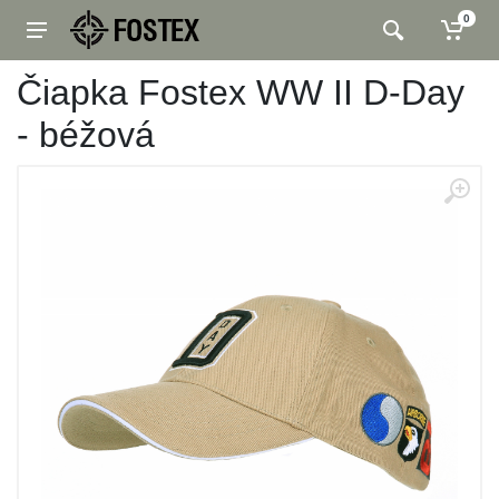
0
Čiapka Fostex WW II D-Day
- béžová