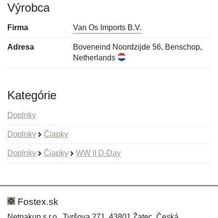
Výrobca
Firma
Van Os Imports B.V.
Adresa
Boveneind Noordzijde 56, Benschop,
Netherlands
Kategórie
Doplnky
Doplnky
Čiapky
Doplnky
Čiapky
WW II D-Day
Nová recenzia
Nová otázka
Hodnotenie:
Meno:
*
*
Fostex.sk
Netnakup s.r.o., Tyršova 271, 43801 Žatec, Česká