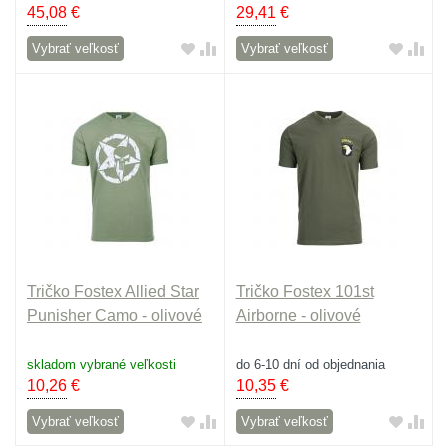
45,08
€
29,41
€
Vybrať veľkosť
Vybrať veľkosť
Tričko Fostex Allied Star
Tričko Fostex 101st
Punisher Camo - olivové
Airborne - olivové
skladom vybrané veľkosti
do 6-10 dní od objednania
10,26
€
10,35
€
Vybrať veľkosť
Vybrať veľkosť