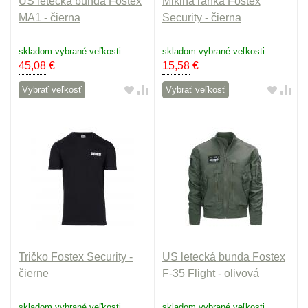
US letecká bunda Fostex
Mikina ľahká Fostex
MA1 - čierna
Security - čierna
skladom vybrané veľkosti
skladom vybrané veľkosti
45,08
€
15,58
€
Vybrať veľkosť
Vybrať veľkosť
Tričko Fostex Security -
US letecká bunda Fostex
čierne
F-35 Flight - olivová
skladom vybrané veľkosti
skladom vybrané veľkosti