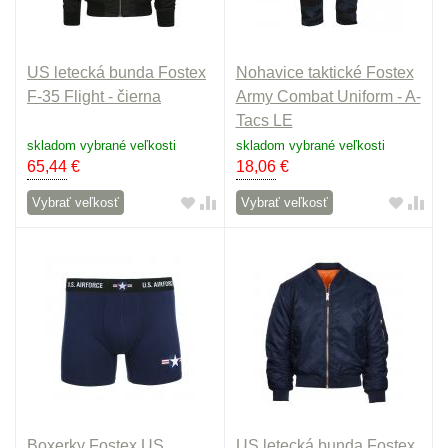
US letecká bunda Fostex
Nohavice taktické Fostex
F-35 Flight - čierna
Army Combat Uniform - A-
Tacs LE
skladom vybrané veľkosti
skladom vybrané veľkosti
65,44
€
18,06
€
Vybrať veľkosť
Vybrať veľkosť
Boxerky Fostex US
US letecká bunda Fostex