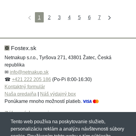
1
2
3
4
5
6
7
Fostex.sk
Netnakup s.r.o., Tyršova 271, 43801 Žatec, Česká
republika
✉
info@netnakup.sk
☎
+421 222 205 186
(Po-Pi 8:00-16:30)
Kontaktný formulár
Naša predajňa
|
Náš výdajný box
Ponúkame mnoho možností platieb.
Zákaznícky servis
Tento web používa na poskytovanie služieb,
Novinky emailom
personalizáciu reklám a analýzu návštevnosti súbory