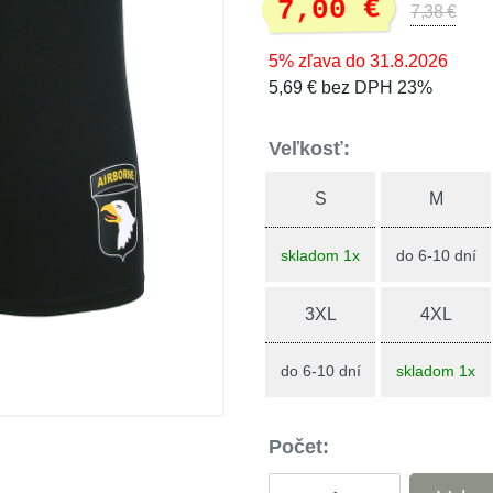
7,00 €
7,38 €
5% zľava do 31.8.2026
5,69 € bez DPH 23%
Veľkosť:
S
M
skladom 1x
do 6-10 dní
3XL
4XL
do 6-10 dní
skladom 1x
Počet: