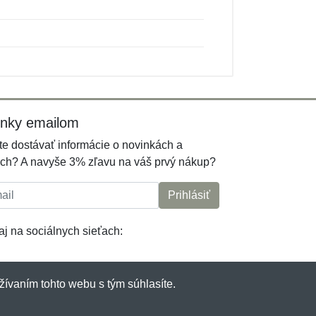
inky emailom
e dostávať informácie o novinkách a
ch? A navyše 3% zľavu na váš prvý nákup?
l:
Prihlásiť
j na sociálnych sieťach:
žívaním tohto webu s tým súhlasíte.