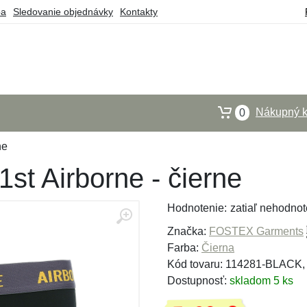
ba
Sledovanie objednávky
Kontakty
Nákupný k
0
ne
st Airborne - čierne
Hodnotenie:
zatiaľ nehodnot
Značka:
FOSTEX Garments
Farba:
Čierna
Kód tovaru: 114281-BLACK
Dostupnosť:
skladom 5 ks