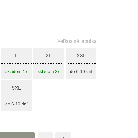
Veľkostná tabuľka
L
XL
XXL
skladom 1x
skladom 2x
do 6-10 dní
5XL
do 6-10 dní