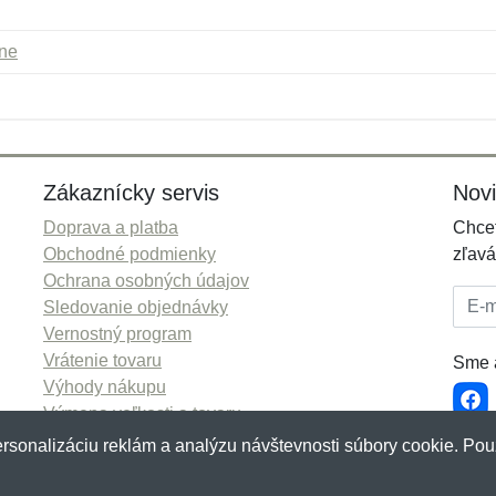
rne
Meno:
E-mail:
*
*
E-mail:
*
Zákaznícky servis
Nov
Doprava a platba
Chcet
Obchodné podmienky
zľavá
Ochrana osobných údajov
E-mai
Sledovanie objednávky
Vernostný program
Vrátenie tovaru
Sme a
Výhody nákupu
Výmena veľkosti a tovaru
Viac informácií...
rsonalizáciu reklám a analýzu návštevnosti súbory cookie. Pou