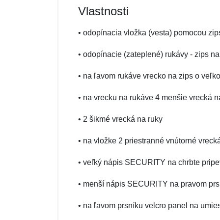
Vlastnosti
• odopínacia vložka (vesta) pomocou zip
• odopínacie (zateplené) rukávy - zips n
• na ľavom rukáve vrecko na zips o veľko
• na vrecku na rukáve 4 menšie vrecká na
• 2 šikmé vrecká na ruky
• na vložke 2 priestranné vnútorné vreck
• veľký nápis SECURITY na chrbte pri
• menší nápis SECURITY na pravom prsn
• na ľavom prsníku velcro panel na umie