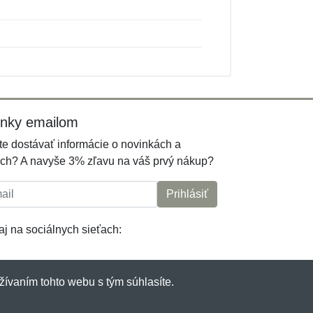
inky emailom
e dostávať informácie o novinkách a
ch? A navyše 3% zľavu na váš prvý nákup?
l:
Prihlásiť
j na sociálnych sieťach:
žívaním tohto webu s tým súhlasíte.