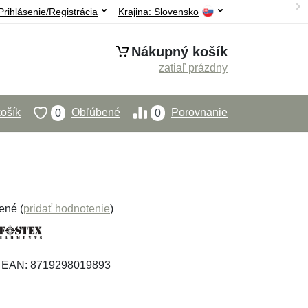
Prihlásenie/Registrácia
Krajina:
Slovensko
Nákupný košík
zatiaľ prázdny
ošík
Obľúbené
Porovnanie
0
0
ené (
pridať hodnotenie
)
, EAN: 8719298019893