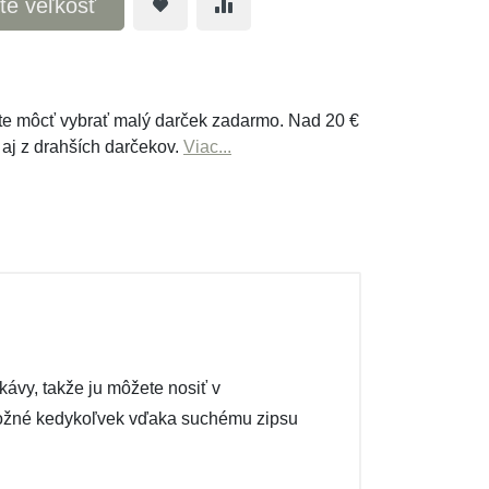
te veľkosť
e môcť vybrať malý darček zadarmo. Nad 20 €
 aj z drahších darčekov.
Viac...
vy, takže ju môžete nosiť v
možné kedykoľvek vďaka suchému zipsu