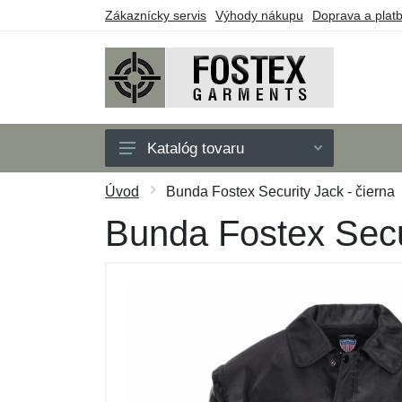
Zákaznícky servis
Výhody nákupu
Doprava a plat
Katalóg tovaru
Pánske
Úvod
Bunda Fostex Security Jack - čierna
Detské
Bunda Fostex Secur
Doplnky
Outdoor
Obuv
Taktické vybavenie
Darčekové poukazy