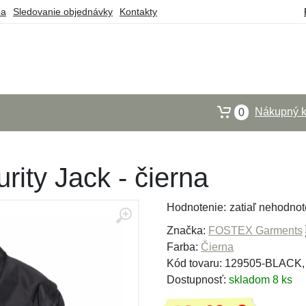
ba
Sledovanie objednávky
Kontakty
Nákupný k
0
ity Jack - čierna
Hodnotenie:
zatiaľ nehodnot
Značka:
FOSTEX Garments
Farba:
Čierna
Kód tovaru: 129505-BLACK
Dostupnosť:
skladom 8 ks