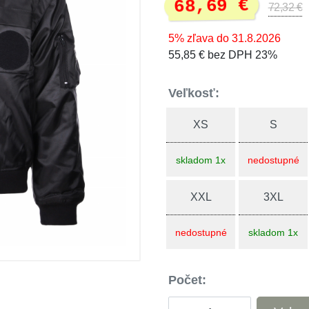
68,69 €
72,32 €
5% zľava do 31.8.2026
55,85 € bez DPH 23%
Veľkosť:
XS
S
skladom 1x
nedostupné
XXL
3XL
nedostupné
skladom 1x
Počet: