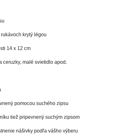
su
a rukávoch krytý légou
sti 14 x 12 cm
 ceruzky, malé svietidlo apod.
á
pevnený pomocou suchého zipsu
íku tiež pripevnený suchým zipsom
stnenie nášivky podľa vášho výberu