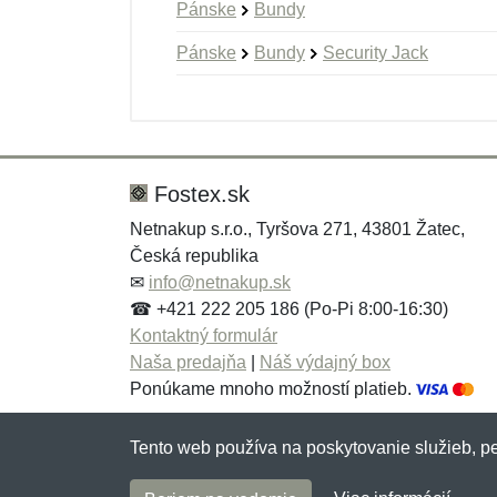
Pánske
Bundy
Pánske
Bundy
Security Jack
Nová recenzia
Nová otázka
Hodnotenie:
Meno:
*
*
Fostex.sk
Netnakup s.r.o., Tyršova 271, 43801 Žatec,
Česká republika
Správa
Správa
*
*
✉
info@netnakup.sk
☎ +421 222 205 186 (Po-Pi 8:00-16:30)
Kontaktný formulár
Naša predajňa
|
Náš výdajný box
Ponúkame mnoho možností platieb.
Tento web používa na poskytovanie služieb, pe
Pridať
Pridať