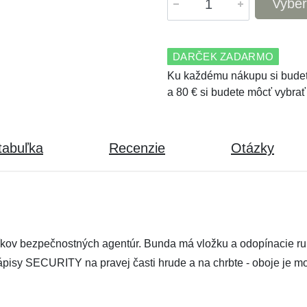
Vyber
DARČEK ZADARMO
Ku každému nákupu si budet
a 80 € si budete môcť vybrať
tabuľka
Recenzie
Otázky
ov bezpečnostných agentúr. Bunda má vložku a odopínacie ruká
pisy SECURITY na pravej časti hrude a na chrbte - oboje je 