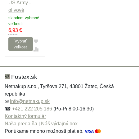
US Army -
olivové
skladom vybrané
veľkosti
6,93
€
Vybrať
veľkosť
Fostex.sk
Netnakup s.r.o., Tyršova 271, 43801 Žatec, Česká
republika
✉
info@netnakup.sk
☎
+421 222 205 186
(Po-Pi 8:00-16:30)
Kontaktný formulár
Naša predajňa
|
Náš výdajný box
Ponúkame mnoho možností platieb.