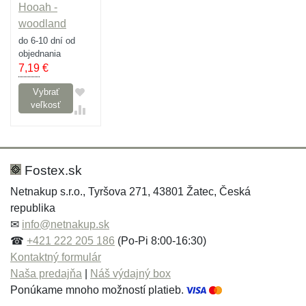
Hooah -
woodland
do 6-10 dní od
objednania
7,19
€
Vybrať
veľkosť
Fostex.sk
Netnakup s.r.o., Tyršova 271, 43801 Žatec, Česká
republika
✉
info@netnakup.sk
☎
+421 222 205 186
(Po-Pi 8:00-16:30)
Kontaktný formulár
Naša predajňa
|
Náš výdajný box
Ponúkame mnoho možností platieb.