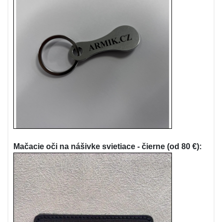
Mačacie oči na nášivke svietiace - čierne (od 80 €):