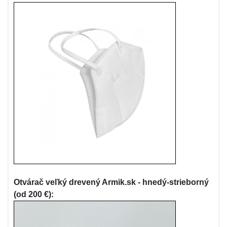
Otvárač veľký drevený Armik.sk - hnedý-strieborný
(od 200 €):