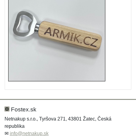
Fostex.sk
Netnakup s.r.o., Tyršova 271, 43801 Žatec, Česká
republika
✉
info@netnakup.sk