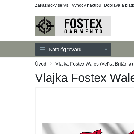
Zákaznícky servis
Výhody nákupu
Doprava a plat
Katalóg tovaru
Pánske
Úvod
Vlajka Fostex Wales (Veľká Británia)
Detské
Vlajka Fostex Wale
Doplnky
Outdoor
Obuv
Taktické vybavenie
Darčekové poukazy