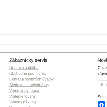
Meno:
E-mail:
*
*
E-mail:
*
Zákaznícky servis
Nov
Doprava a platba
Chcet
Obchodné podmienky
zľavá
Ochrana osobných údajov
E-mai
Sledovanie objednávky
Vernostný program
Vrátenie tovaru
Sme a
Výhody nákupu