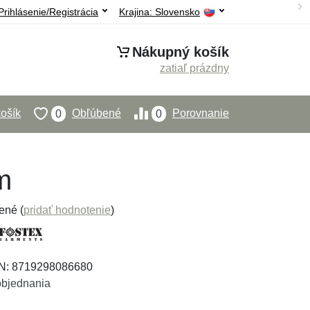
Prihlásenie/Registrácia
Krajina:
Slovensko
Nákupný košík
zatiaľ prázdny
ošík
Obľúbené
Porovnanie
0
0
m
ené (
pridať hodnotenie
)
AN: 8719298086680
objednania