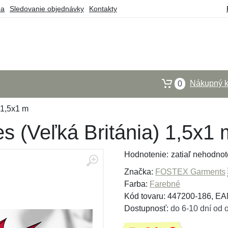
ba
Sledovanie objednávky
Kontakty
Nákupný k
0
 1,5x1 m
s (Veľká Británia) 1,5x1 
Hodnotenie:
zatiaľ nehodnot
Značka:
FOSTEX Garments
Farba:
Farebné
Kód tovaru: 447200-186, E
Dostupnosť:
do 6-10 dní od 