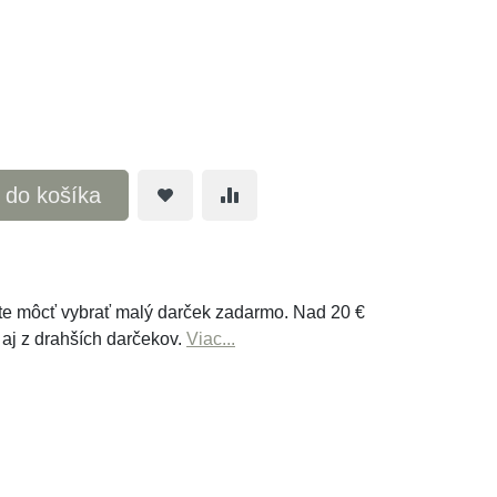
ť do košíka
e môcť vybrať malý darček zadarmo. Nad 20 €
 aj z drahších darčekov.
Viac...