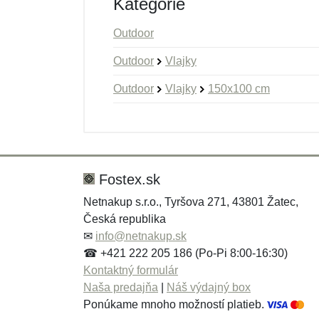
Kategórie
Outdoor
Outdoor
Vlajky
Outdoor
Vlajky
150x100 cm
Nová recenzia
Nová otázka
Hodnotenie:
Meno:
*
*
Fostex.sk
Netnakup s.r.o., Tyršova 271, 43801 Žatec,
Česká republika
Správa
Správa
*
*
✉
info@netnakup.sk
☎ +421 222 205 186 (Po-Pi 8:00-16:30)
Kontaktný formulár
Naša predajňa
|
Náš výdajný box
Ponúkame mnoho možností platieb.