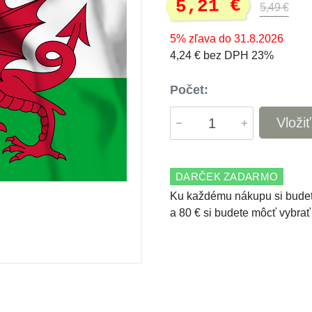
5,21 €
5,49 €
5% zľava do 31.8.2026
4,24 € bez DPH 23%
Počet:
Vloži
DARČEK ZADARMO
Ku každému nákupu si budet
a 80 € si budete môcť vybrať