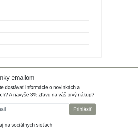
inky emailom
e dostávať informácie o novinkách a
ch? A navyše 3% zľavu na váš prvý nákup?
l:
Prihlásiť
j na sociálnych sieťach: