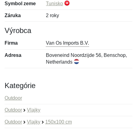
Symbol zeme
Tunisko
Záruka
2 roky
Výrobca
Firma
Van Os Imports B.V.
Adresa
Boveneind Noordzijde 56, Benschop,
Netherlands
Kategórie
Outdoor
Outdoor
Vlajky
Outdoor
Vlajky
150x100 cm
Nová recenzia
Nová otázka