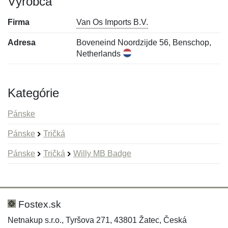
Výrobca
Firma
Van Os Imports B.V.
Adresa
Boveneind Noordzijde 56, Benschop,
Netherlands
Kategórie
Pánske
Pánske
Tričká
Pánske
Tričká
Willy MB Badge
Nová recenzia
Nová otázka
Hodnotenie:
Meno:
*
*
Fostex.sk
Netnakup s.r.o., Tyršova 271, 43801 Žatec, Česká