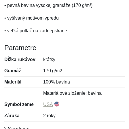
• pevná bavlna vysokej gramáže (170 g/m²)
• vyšívaný motívom vpredu
• veľká potlač na zadnej strane
Parametre
Dĺžka rukávov
krátky
Gramáž
170 g/m2
Materiál
100% bavlna
Materiálové zloženie: bavlna
Symbol zeme
USA
Záruka
2 roky