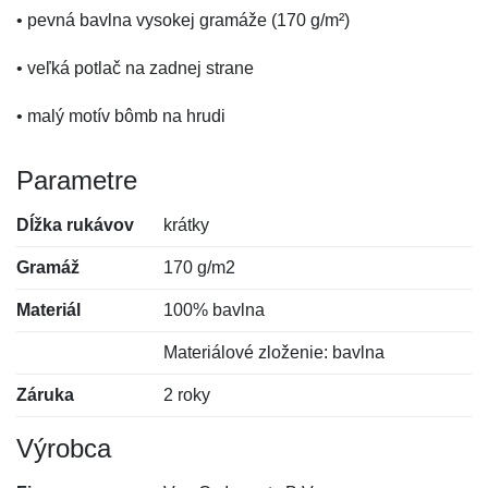
• pevná bavlna vysokej gramáže (170 g/m²)
• veľká potlač na zadnej strane
• malý motív bômb na hrudi
Parametre
Dĺžka rukávov
krátky
Gramáž
170 g/m2
Materiál
100% bavlna
Materiálové zloženie: bavlna
Záruka
2 roky
Výrobca