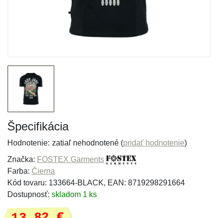
Špecifikácia
Hodnotenie:
zatiaľ nehodnotené (
pridať hodnotenie
)
Značka:
FOSTEX Garments
Farba:
Čierna
Kód tovaru: 133664-BLACK, EAN: 8719298291664
Dostupnosť:
skladom 1 ks
13,82 €