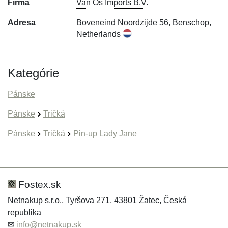
Firma
Van Os Imports B.V.
Adresa
Boveneind Noordzijde 56, Benschop,
Netherlands
Kategórie
Pánske
Pánske
Tričká
Pánske
Tričká
Pin-up Lady Jane
Nová recenzia
Nová otázka
Hodnotenie:
Meno:
*
*
Fostex.sk
Netnakup s.r.o., Tyršova 271, 43801 Žatec, Česká
republika
Meno:
E-mail:
*
*
✉
info@netnakup.sk