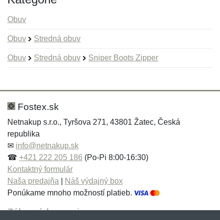
Obuv
Obuv
Stredná obuv
Obuv
Stredná obuv
Sniper Boots Zipper
Nová recenzia
Nová otázka
Hodnotenie:
Meno:
*
*
Fostex.sk
Netnakup s.r.o., Tyršova 271, 43801 Žatec, Česká
republika
Meno:
E-mail:
*
*
✉
info@netnakup.sk
☎
+421 222 205 186
(Po-Pi 8:00-16:30)
Kontaktný formulár
Naša predajňa
|
Náš výdajný box
E-mail:
*
Ponúkame mnoho možností platieb.
Správa
*
Zákaznícky servis