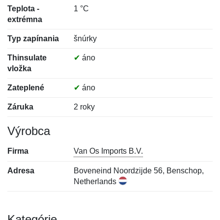
Teplota -
1 °C
extrémna
Typ zapínania
šnúrky
Thinsulate
✔
áno
vložka
Zateplené
✔
áno
Záruka
2 roky
Výrobca
Firma
Van Os Imports B.V.
Adresa
Boveneind Noordzijde 56, Benschop,
Netherlands
Kategórie