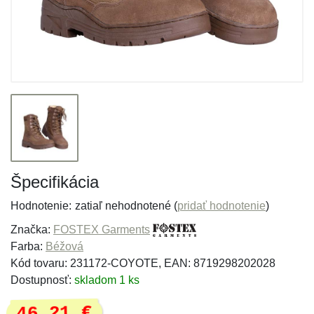
Špecifikácia
Hodnotenie:
zatiaľ nehodnotené (
pridať hodnotenie
)
Značka:
FOSTEX Garments
Farba:
Béžová
Kód tovaru: 231172-COYOTE, EAN: 8719298202028
Dostupnosť:
skladom 1 ks
46,21 €