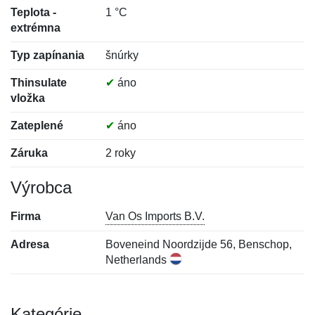
Teplota -
1 °C
extrémna
Typ zapínania
šnúrky
Thinsulate
✔
áno
vložka
Zateplené
✔
áno
Záruka
2 roky
Výrobca
Firma
Van Os Imports B.V.
Adresa
Boveneind Noordzijde 56, Benschop,
Netherlands
Kategórie