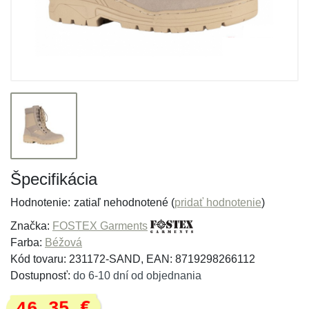
Špecifikácia
Hodnotenie:
zatiaľ nehodnotené (
pridať hodnotenie
)
Značka:
FOSTEX Garments
Farba:
Béžová
Kód tovaru: 231172-SAND, EAN: 8719298266112
Dostupnosť:
do 6-10 dní od objednania
46,35 €