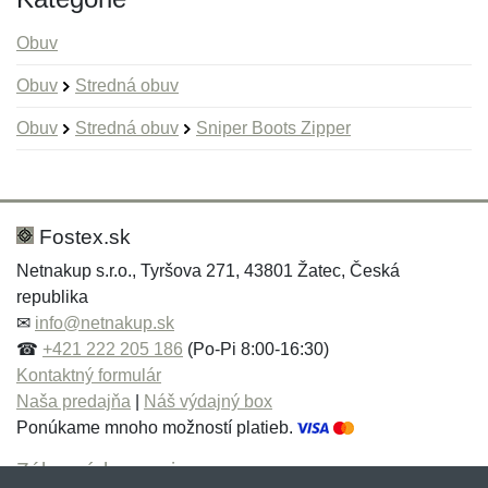
Obuv
Obuv
Stredná obuv
Obuv
Stredná obuv
Sniper Boots Zipper
Nová recenzia
Nová otázka
Hodnotenie:
Meno:
*
*
Fostex.sk
Netnakup s.r.o., Tyršova 271, 43801 Žatec, Česká
republika
Meno:
E-mail:
*
*
✉
info@netnakup.sk
☎
+421 222 205 186
(Po-Pi 8:00-16:30)
Kontaktný formulár
Naša predajňa
|
Náš výdajný box
E-mail:
*
Ponúkame mnoho možností platieb.
Správa
*
Zákaznícky servis