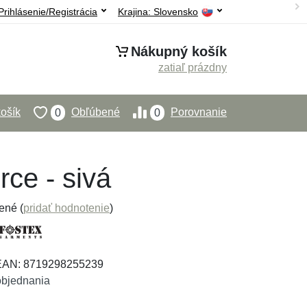
Prihlásenie/Registrácia
Krajina:
Slovensko
Nákupný košík
zatiaľ prázdny
ošík
Obľúbené
Porovnanie
0
0
ce - sivá
ené (
pridať hodnotenie
)
 EAN: 8719298255239
objednania