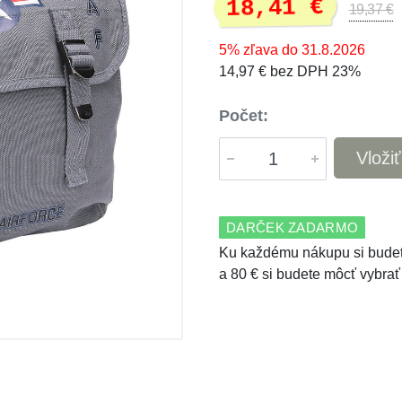
18,41 €
19,37 €
5% zľava do 31.8.2026
14,97 € bez DPH 23%
Počet:
Vloži
DARČEK ZADARMO
Ku každému nákupu si budet
a 80 € si budete môcť vybrať