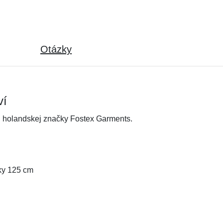
Otázky
ví
d holandskej značky Fostex Garments.
žky 125 cm
u