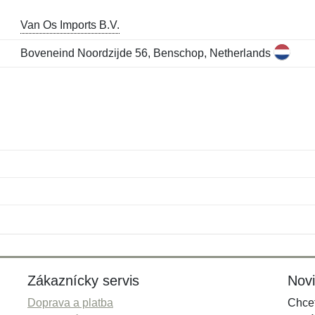
Van Os Imports B.V.
Boveneind Noordzijde 56, Benschop, Netherlands
Meno:
E-mail:
*
*
E-mail:
*
Zákaznícky servis
Nov
Doprava a platba
Chcet