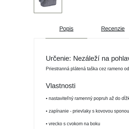
Popis
Recenzie
Určenie: Nezáleží na pohla
Priestranná plátená taška cez rameno o
Vlastnosti
• nastaviteľný ramenný popruh až do dĺ
• zapínanie - prievlaky s kovovou spono
• vrecko s cvokom na boku