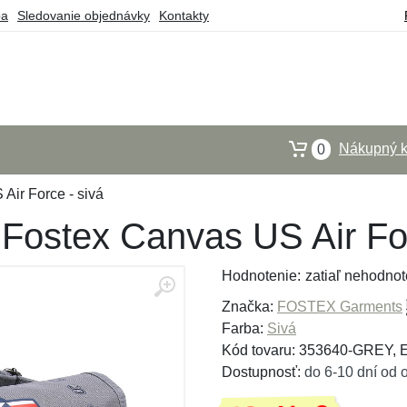
ba
Sledovanie objednávky
Kontakty
Nákupný k
0
Air Force - sivá
Fostex Canvas US Air For
Hodnotenie:
zatiaľ nehodnot
Značka:
FOSTEX Garments
Farba:
Sivá
Kód tovaru: 353640-GREY,
Dostupnosť:
do 6-10 dní od 