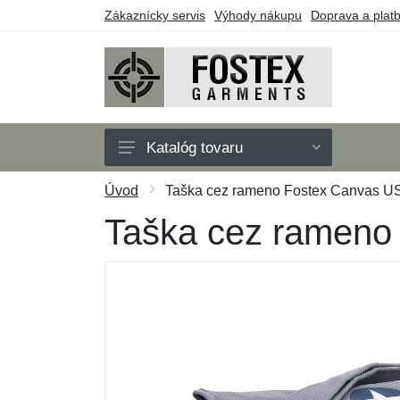
Zákaznícky servis
Výhody nákupu
Doprava a plat
Katalóg tovaru
Pánske
Úvod
Taška cez rameno Fostex Canvas US 
Detské
Taška cez rameno 
Doplnky
Outdoor
Obuv
Taktické vybavenie
Darčekové poukazy