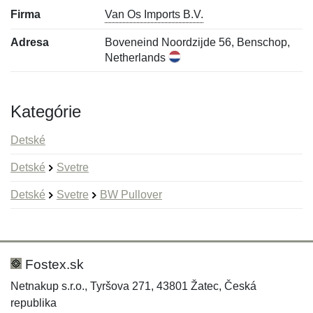
Firma
Van Os Imports B.V.
Adresa
Boveneind Noordzijde 56, Benschop,
Netherlands
Kategórie
Detské
Detské
Svetre
Detské
Svetre
BW Pullover
Nová recenzia
Nová otázka
Hodnotenie:
Meno:
*
*
Fostex.sk
Netnakup s.r.o., Tyršova 271, 43801 Žatec, Česká
republika