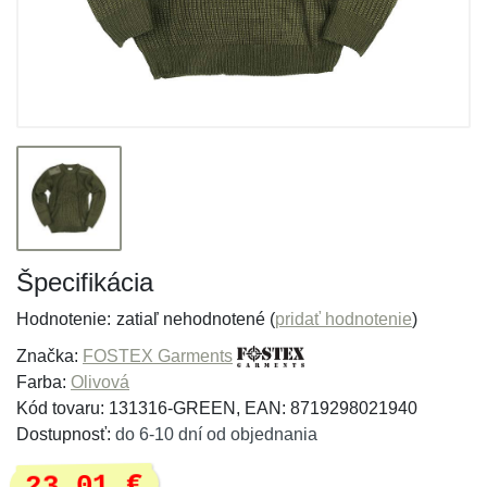
Špecifikácia
Hodnotenie:
zatiaľ nehodnotené (
pridať hodnotenie
)
Značka:
FOSTEX Garments
Farba:
Olivová
Kód tovaru: 131316-GREEN, EAN: 8719298021940
Dostupnosť:
do 6-10 dní od objednania
23,01 €