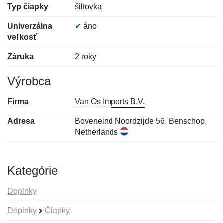
Typ čiapky
šiltovka
Univerzálna
✔
áno
veľkosť
Záruka
2 roky
Výrobca
Firma
Van Os Imports B.V.
Adresa
Boveneind Noordzijde 56, Benschop,
Netherlands
Kategórie
Doplnky
Doplnky
Čiapky