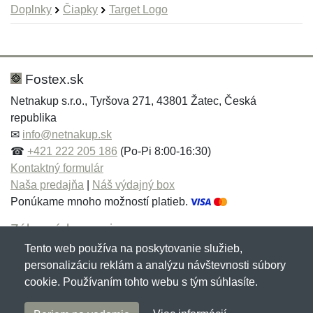
Doplnky
Čiapky
Target Logo
Nová recenzia
Nová otázka
Hodnotenie:
Meno:
*
*
Fostex.sk
Netnakup s.r.o., Tyršova 271, 43801 Žatec, Česká
republika
Meno:
E-mail:
*
*
✉
info@netnakup.sk
☎
+421 222 205 186
(Po-Pi 8:00-16:30)
Kontaktný formulár
Naša predajňa
|
Náš výdajný box
E-mail:
*
Ponúkame mnoho možností platieb.
Správa
*
Zákaznícky servis
Tento web používa na poskytovanie služieb,
Novinky emailom
personalizáciu reklám a analýzu návštevnosti súbory
Správa
*
cookie. Používaním tohto webu s tým súhlasíte.
Copyright © 2007-2026 (19 rokov s vami)
Netnakup.sk
&