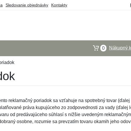
ba
Sledovanie objednávky
Kontakty
Nákupný k
0
oriadok
dok
ento reklamačný poriadok sa vzťahuje na spotrebný tovar (ďalej l
platňované práva kupujúceho zo zodpovednosti za vady (ďalej l
ovaru od predávajúceho súhlasí s nižšie uvedeným reklamačným 
dobraný osobne, rozumie sa prevzatím tovaru okamih jeho odov