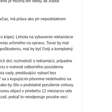
ho je možná len vtedy, ak žiadal
 včas, má práva ako pri nepodstatnom
 o kúpe). Lehota na vybavenie reklamácie
esta určeného na opravu. Tovar by mal
poškodeniu, mal by byť čistý a kompletný.
ch dní, rozhodnúť o reklamácii, prípadne
áciu o nutnosti odborného posúdenia
ia vady, predávajúci vybaví bez
iaľ sa s kupujúcim písomne nedohodnú na
, ako by išlo o podstatné porušenie zmluvy.
luvou objaví v priebehu 12 mesiacov odo
evzatí, pokiaľ to neodporuje povahe veci