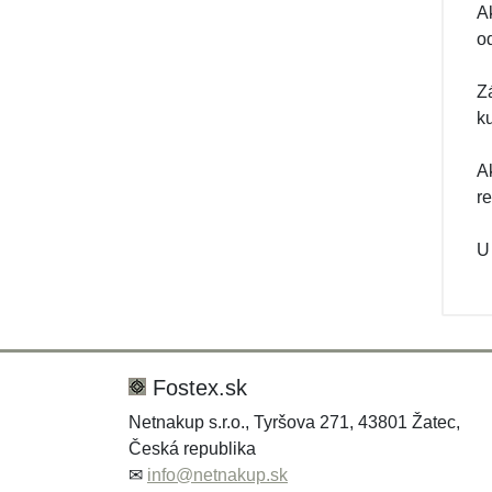
A
o
Z
k
A
r
U
Fostex.sk
Netnakup s.r.o., Tyršova 271, 43801 Žatec,
Česká republika
✉
info@netnakup.sk