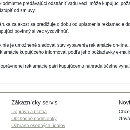
k odmietne predávajúci odstrániť vadu veci, môže kupujúci pož
dstúpiť od zmluvy.
áruka za akosť sa predlžuje o dobu od uplatnenia reklamácie do
upujúci povinný si vec vyzdvihnúť.
k nie je umožnené sledovať stav vybavenia reklamácie on-line,
eklamácie kupujúceho informovať podľa jeho požiadavky e-mai
 oprávnenej reklamácie patrí kupujúcemu náhrada účelne vyna
Zákaznícky servis
Nov
Doprava a platba
Chcet
Obchodné podmienky
zľavá
Ochrana osobných údajov
E-mai