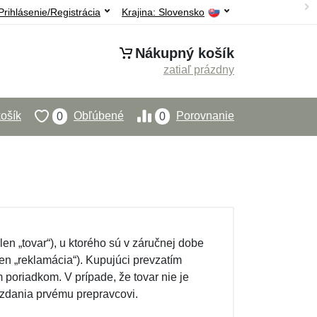
Prihlásenie/Registrácia
Krajina:
Slovensko
Nákupný košík
zatiaľ prázdny
ošík
Obľúbené
Porovnanie
0
0
en „tovar“), u ktorého sú v záručnej dobe
en „reklamácia“). Kupujúci prevzatím
poriadkom. V prípade, že tovar nie je
zdania prvému prepravcovi.