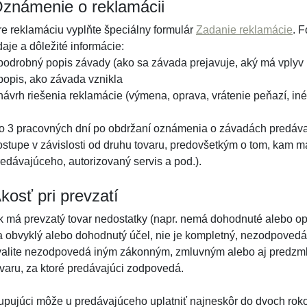
známenie o reklamácii
re reklamáciu vyplňte špeciálny formulár
Zadanie reklamácie
. 
aje a dôležité informácie:
 podrobný popis závady (ako sa závada prejavuje, aký má vplyv 
 popis, ako závada vznikla
 návrh riešenia reklamácie (výmena, oprava, vrátenie peňazí, iné
o 3 pracovných dní po obdržaní oznámenia o závadách predáva
ostupe v závislosti od druhu tovaru, predovšetkým o tom, kam má
redávajúceho, autorizovaný servis a pod.).
kosť pri prevzatí
k má prevzatý tovar nedostatky (napr. nemá dohodnuté alebo op
a obvyklý alebo dohodnutý účel, nie je kompletný, nezodpovedá
valite nezodpovedá iným zákonným, zmluvným alebo aj predzm
ovaru, za ktoré predávajúci zodpovedá.
upujúci môže u predávajúceho uplatniť najneskôr do dvoch rokov