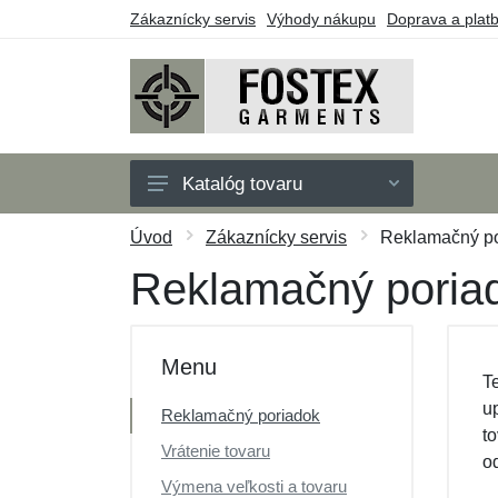
Zákaznícky servis
Výhody nákupu
Doprava a plat
Katalóg tovaru
Pánske
Úvod
Zákaznícky servis
Reklamačný p
Detské
Reklamačný poria
Doplnky
Outdoor
Menu
T
Obuv
u
Reklamačný poriadok
Taktické vybavenie
t
Vrátenie tovaru
o
Darčekové poukazy
Výmena veľkosti a tovaru