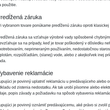
 použitie.
redĺžená záruka
ri vybranom tovare ponúkame predĺženú záruku oproti klasickej
redĺžená záruka sa vzťahuje výrobné vady spôsobené chybným 
evzťahuje sa na prípady, keď je tovar poškodený v dôsledku n
potrebovaním, neprimeraným používaním, nedostatočnou staros
eplotám, rozpúšťadlám, (slanej) vode, alebo z akejkoľvek inej pr
ada.
ybavenie reklamácie
upujúci je povinný uplatniť reklamáciu u predávajúceho alebo 
dkladu od zistenia nedostatku. Ak tak urobí písomne alebo elekt
daje, popis závady a požiadavku na spôsob vybavenia reklamác
upujúci je povinný oznámiť predávajúcemu, aké právo si zvolil 