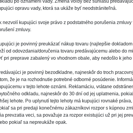
dkladu po oznámení vady. Zmena voľby bez súhlasu predávajúce
upujúci opravu vady, ktorá sa ukáže byť neodstrániteľná.
k nezvolí kupujúci svoje právo z podstatného porušenia zmluvy
orušení zmluvy.
upujúci je povinný preukázať nákup tovaru (najlepšie dokladom
eží od odovzdania/doručenia tovaru predávajúcemu alebo do mi
yť pri preprave zabalený vo vhodnom obale, aby nedošlo k jeho 
redávajúci je povinný bezodkladne, najneskôr do troch pracovný
 tom, že je na rozhodnutie potrebné odborné posúdenie. Inform
upujúcemu v tejto lehote oznámi. Reklamáciu, vrátane odstránen
bytočného odkladu, najneskôr do 30 dní od jej uplatnenia, pok
lhšej lehote. Po uplynutí tejto lehoty má kupujúci rovnaké práva
okiaľ sa pri predaji konečnému zákazníkovi rozpor s kúpnou zm
a prevzatia veci, sa považuje za rozpor existujúci už pri jej pr
lebo pokiaľ sa nepreukáže opak.