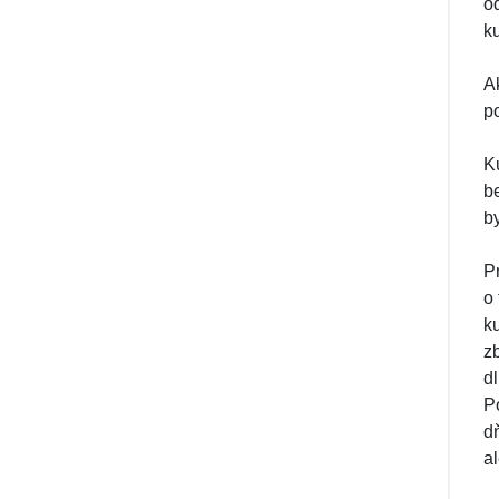
o
k
A
p
K
b
b
P
o
k
z
d
P
dň
a