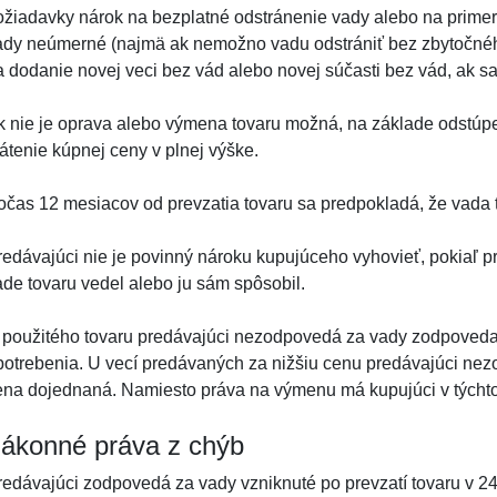
ožiadavky nárok na bezplatné odstránenie vady alebo na primera
ady neúmerné (najmä ak nemožno vadu odstrániť bez zbytočnéh
a dodanie novej veci bez vád alebo novej súčasti bez vád, ak sa 
k nie je oprava alebo výmena tovaru možná, na základe odstú
rátenie kúpnej ceny v plnej výške.
očas 12 mesiacov od prevzatia tovaru sa predpokladá, že vada to
redávajúci nie je povinný nároku kupujúceho vyhovieť, pokiaľ p
ade tovaru vedel alebo ju sám spôsobil.
 použitého tovaru predávajúci nezodpovedá za vady zodpovedaj
potrebenia. U vecí predávaných za nižšiu cenu predávajúci nezo
ena dojednaná. Namiesto práva na výmenu má kupujúci v týchto
ákonné práva z chýb
redávajúci zodpovedá za vady vzniknuté po prevzatí tovaru v 2