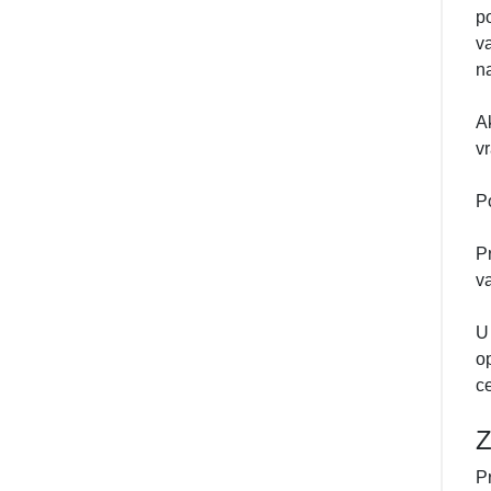
p
v
n
A
v
P
P
v
U
o
c
Z
P