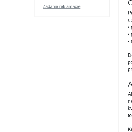
O
Výpredaj
Zadanie reklamácie
P
úd
•
•
•
D
p
p
A
A
n
k
t
K