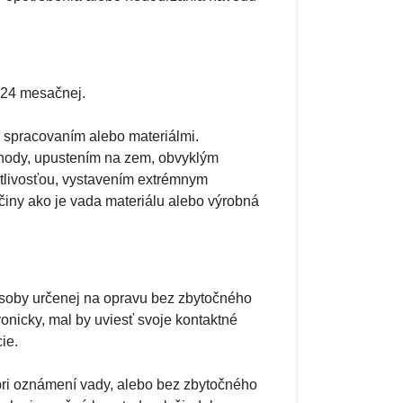
 24 mesačnej.
spracovaním alebo materiálmi.
ehody, upustením na zem, obvyklým
tlivosťou, vystavením extrémnym
íčiny ako je vada materiálu alebo výrobná
osoby určenej na opravu bez zbytočného
ronicky, mal by uviesť svoje kontaktné
ie.
pri oznámení vady, alebo bez zbytočného