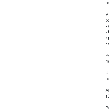
p
V
p
•
•
•
•
P
m
U
n
A
s
P