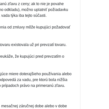
nú zľavu z ceny; ak to nie je povahe
o odkladu), možno uplatniť požiadavku
vada týka iba tejto súčasti.
penia od zmluvy môže kupujúci požadovať
varu existovala už pri prevzatí tovaru.
reukáže, že kupujúci pred prevzatím o
úce miere doterajšieho používania alebo
dpovedá za vadu, pre ktorú bola nižšia
 prípadoch právo na primeranú zľavu.
4 mesačnej záručnej dobe alebo v dobe