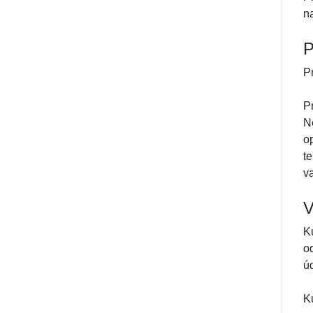
na
P
P
P
N
o
t
v
V
K
o
ú
K