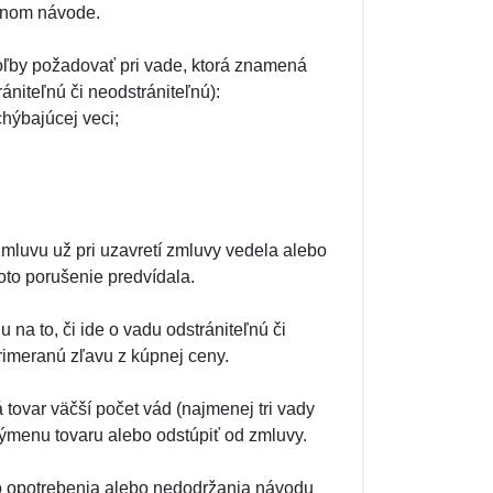
jenom návode.
voľby požadovať pri vade, ktorá znamená
ániteľnú či neodstrániteľnú):
hýbajúcej veci;
zmluvu už pri uzavretí zmluvy vedela alebo
oto porušenie predvídala.
na to, či ide o vadu odstrániteľnú či
rimeranú zľavu z kúpnej ceny.
tovar väčší počet vád (najmenej tri vady
výmenu tovaru alebo odstúpiť od zmluvy.
o opotrebenia alebo nedodržania návodu