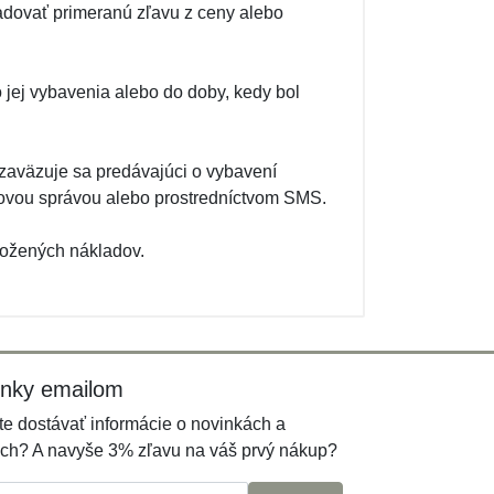
adovať primeranú zľavu z ceny alebo
 jej vybavenia alebo do doby, kedy bol
 zaväzuje sa predávajúci o vybavení
lovou správou alebo prostredníctvom SMS.
ložených nákladov.
inky emailom
e dostávať informácie o novinkách a
ch? A navyše 3% zľavu na váš prvý nákup?
l: