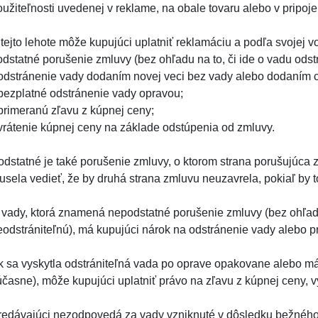
oužiteľnosti uvedenej v reklame, na obale tovaru alebo v pripo
 tejto lehote môže kupujúci uplatniť reklamáciu a podľa svojej 
odstatné porušenie zmluvy (bez ohľadu na to, či ide o vadu odstr
 odstránenie vady dodaním novej veci bez vady alebo dodaním c
 bezplatné odstránenie vady opravou;
 primeranú zľavu z kúpnej ceny;
 vrátenie kúpnej ceny na základe odstúpenia od zmluvy.
odstatné je také porušenie zmluvy, o ktorom strana porušujúca 
usela vedieť, že by druhá strana zmluvu neuzavrela, pokiaľ by t
 vady, ktorá znamená nepodstatné porušenie zmluvy (bez ohľadu 
eodstrániteľnú), má kupujúci nárok na odstránenie vady alebo p
k sa vyskytla odstrániteľná vada po oprave opakovane alebo má 
účasne), môže kupujúci uplatniť právo na zľavu z kúpnej ceny, 
redávajúci nezodpovedá za vady vzniknuté v dôsledku bežnéh