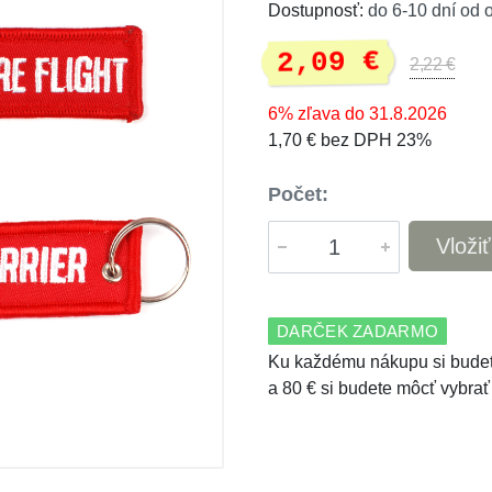
Dostupnosť:
do 6-10 dní od 
2,09 €
2,22 €
6% zľava do 31.8.2026
1,70 € bez DPH 23%
Počet:
Vloži
DARČEK ZADARMO
Ku každému nákupu si budet
a 80 € si budete môcť vybrať