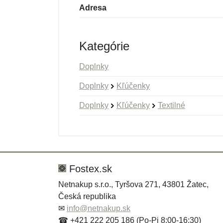
Adresa
Kategórie
Doplnky
Doplnky
Kľúčenky
Doplnky
Kľúčenky
Textilné
Nová recenzia
Nová otázka
Hodnotenie:
Meno:
*
*
Fostex.sk
Netnakup s.r.o., Tyršova 271, 43801 Žatec,
Česká republika
Správa
Správa
*
*
✉
info@netnakup.sk
☎ +421 222 205 186 (Po-Pi 8:00-16:30)