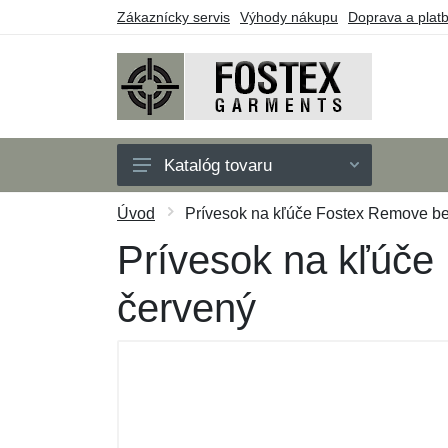
Zákaznícky servis
Výhody nákupu
Doprava a plat
Katalóg tovaru
Pánske
Úvod
Prívesok na kľúče Fostex Remove befo
Detské
Prívesok na kľúče 
Doplnky
červený
Outdoor
Obuv
Taktické vybavenie
Darčekové poukazy