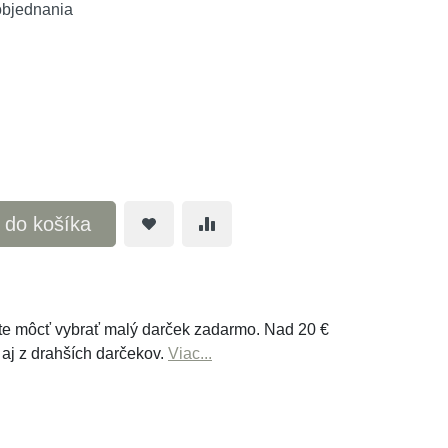
objednania
ť do košíka
e môcť vybrať malý darček zadarmo. Nad 20 €
 aj z drahších darčekov.
Viac...