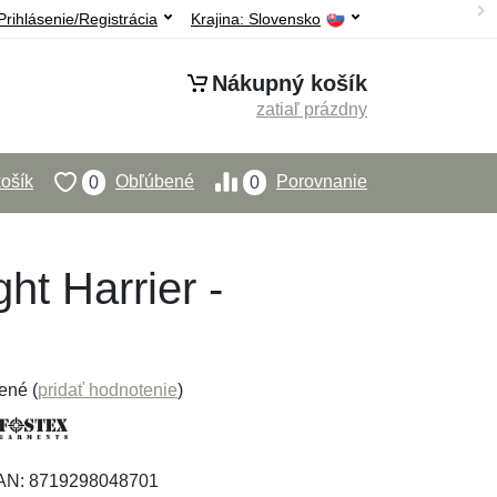
Prihlásenie/Registrácia
Krajina:
Slovensko
Nákupný košík
zatiaľ prázdny
ošík
Obľúbené
Porovnanie
0
0
ht Harrier -
ené (
pridať hodnotenie
)
EAN: 8719298048701