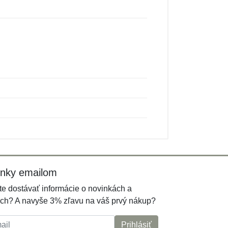
inky emailom
e dostávať informácie o novinkách a
ch? A navyše 3% zľavu na váš prvý nákup?
l:
Prihlásiť