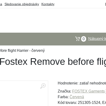
ba
Sledovanie objednávky
Kontakty
Nákupný k
0
re flight Harrier - červený
Fostex Remove before flig
Hodnotenie:
zatiaľ nehodnot
Značka:
FOSTEX Garments
Farba:
Červená
Kód tovaru: 251305-1524, 