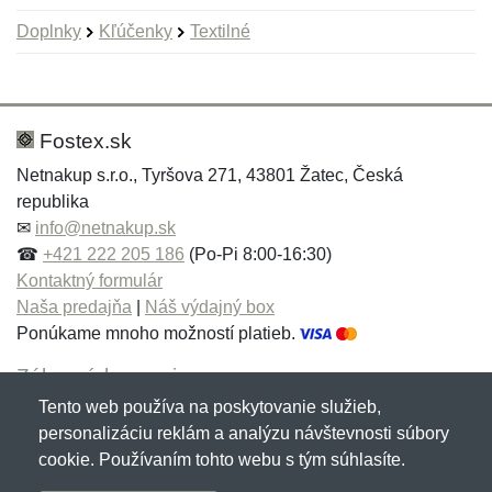
Doplnky
Kľúčenky
Textilné
Nová recenzia
Nová otázka
Hodnotenie:
Meno:
*
*
Fostex.sk
Netnakup s.r.o., Tyršova 271, 43801 Žatec, Česká
republika
Meno:
E-mail:
*
*
✉
info@netnakup.sk
☎
+421 222 205 186
(Po-Pi 8:00-16:30)
Kontaktný formulár
Naša predajňa
|
Náš výdajný box
E-mail:
*
Ponúkame mnoho možností platieb.
Správa
*
Zákaznícky servis
Tento web používa na poskytovanie služieb,
Novinky emailom
personalizáciu reklám a analýzu návštevnosti súbory
Správa
*
cookie. Používaním tohto webu s tým súhlasíte.