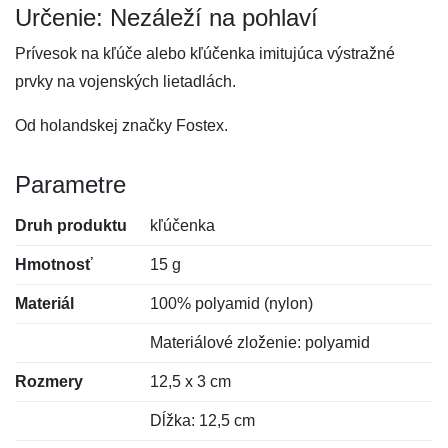
Určenie: Nezáleží na pohlaví
Prívesok na kľúče alebo kľúčenka imitujúca výstražné
prvky na vojenských lietadlách.
Od holandskej značky Fostex.
Parametre
Druh produktu
kľúčenka
Hmotnosť
15 g
Materiál
100% polyamid (nylon)
Materiálové zloženie: polyamid
Rozmery
12,5 x 3 cm
Dĺžka: 12,5 cm