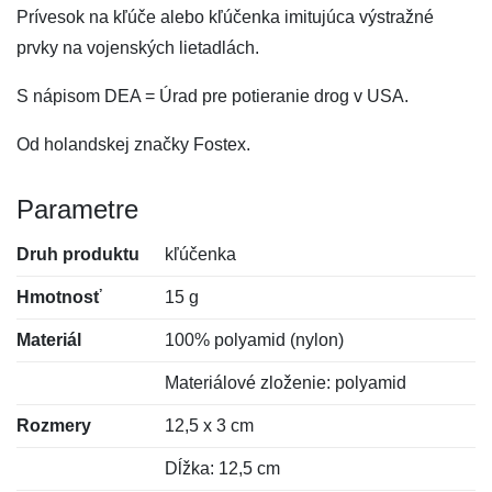
Prívesok na kľúče alebo kľúčenka imitujúca výstražné
prvky na vojenských lietadlách.
S nápisom DEA = Úrad pre potieranie drog v USA.
Od holandskej značky Fostex.
Parametre
Druh produktu
kľúčenka
Hmotnosť
15 g
Materiál
100% polyamid (nylon)
Materiálové zloženie: polyamid
Rozmery
12,5 x 3 cm
Dĺžka: 12,5 cm