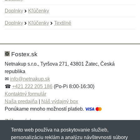
Doplnky
Kľúčenky
Doplnky
Kľúčenky
Textilné
Nová recenzia
Nová otázka
Hodnotenie:
Meno:
*
*
Fostex.sk
Netnakup s.r.o., Tyršova 271, 43801 Žatec, Česká
republika
Meno:
E-mail:
*
*
✉
info@netnakup.sk
☎
+421 222 205 186
(Po-Pi 8:00-16:30)
Kontaktný formulár
Naša predajňa
|
Náš výdajný box
E-mail:
*
Ponúkame mnoho možností platieb.
Správa
*
Zákaznícky servis
Tento web používa na poskytovanie služieb,
Novinky emailom
personalizáciu reklám a analýzu návštevnosti súbory
Správa
*