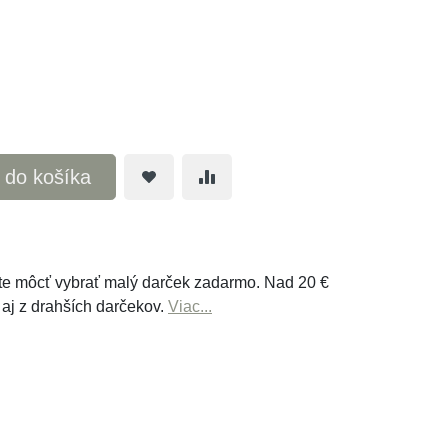
ť do košíka
e môcť vybrať malý darček zadarmo. Nad 20 €
 aj z drahších darčekov.
Viac...