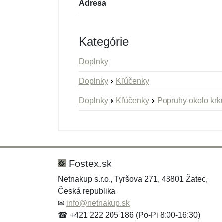
Adresa
Kategórie
Doplnky
Doplnky
Kľúčenky
Doplnky
Kľúčenky
Popruhy okolo krk
Nová recenzia
Nová otázka
Hodnotenie:
Meno:
*
*
Fostex.sk
Netnakup s.r.o., Tyršova 271, 43801 Žatec,
Česká republika
Správa
Správa
*
*
✉
info@netnakup.sk
☎ +421 222 205 186 (Po-Pi 8:00-16:30)