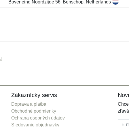
Boveneind Noordzijde 56, Benschop, Netherlands
u
Meno:
E-mail:
*
*
E-mail:
*
Zákaznícky servis
Nov
Doprava a platba
Chcet
Obchodné podmienky
zľavá
Ochrana osobných údajov
E-mai
Sledovanie objednávky