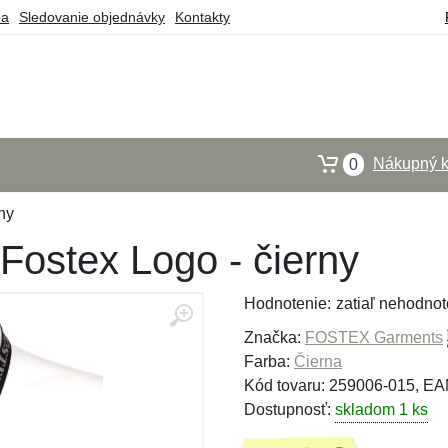
ba
Sledovanie objednávky
Kontakty
Nákupný k
0
ny
Fostex Logo - čierny
Hodnotenie:
zatiaľ nehodnot
Značka:
FOSTEX Garments
Farba:
Čierna
Kód tovaru: 259006-015, E
Dostupnosť:
skladom 1 ks