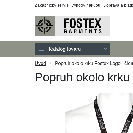
Zákaznícky servis
Výhody nákupu
Doprava a plat
Katalóg tovaru
Pánske
Úvod
Popruh okolo krku Fostex Logo - čier
Detské
Popruh okolo krku 
Doplnky
Outdoor
Obuv
Taktické vybavenie
Darčekové poukazy