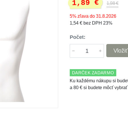
1,89 €
1,98 €
5% zľava do 31.8.2026
1,54 € bez DPH 23%
Počet:
Vloži
DARČEK ZADARMO
Ku každému nákupu si budet
a 80 € si budete môcť vybrať