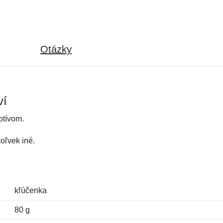
Otázky
ví
otívom.
oľvek iné.
kľúčenka
80 g