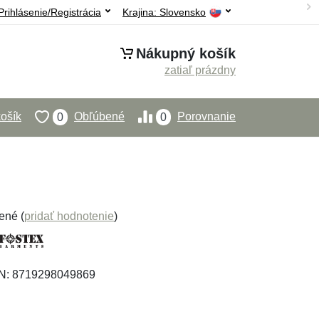
Prihlásenie/Registrácia
Krajina:
Slovensko
Nákupný košík
zatiaľ prázdny
ošík
Obľúbené
Porovnanie
0
0
ené (
pridať hodnotenie
)
AN: 8719298049869