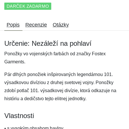
DARČEK ZADARMO
Popis
Recenzie
Otázky
Určenie: Nezáleží na pohlaví
Ponožky vo vojenských farbách od značky Fostex
Garments.
Pár dlhých ponožiek inšpirovaných legendárnou 101.
výsadkovou divíziou z druhej svetovej vojny. Ponožky
zdobí potlač 101. výsadkovej divízie, ktorá odkazuje na
históriu a dedičstvo tejto elitnej jednotky.
Vlastnosti
• s vysokým obsahom bavlny