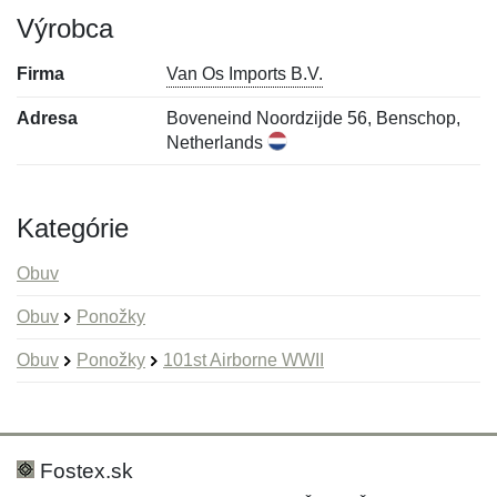
Výrobca
Firma
Van Os Imports B.V.
Adresa
Boveneind Noordzijde 56, Benschop,
Netherlands
Kategórie
Obuv
Obuv
Ponožky
Obuv
Ponožky
101st Airborne WWII
Nová recenzia
Nová otázka
Hodnotenie:
Meno:
*
*
Fostex.sk