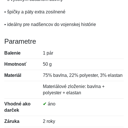
• špičky a päty extra zosilnené
• ideálny pre nadšencov do vojenskej histórie
Parametre
Balenie
1 pár
Hmotnosť
50 g
Materiál
75% bavlna, 22% polyester, 3% elastan
Materiálové zloženie: bavlna +
polyester + elastan
Vhodné ako
✔
áno
darček
Záruka
2 roky