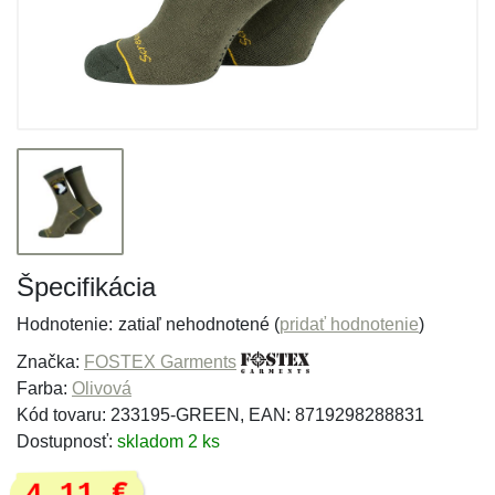
Špecifikácia
Hodnotenie:
zatiaľ nehodnotené (
pridať hodnotenie
)
Značka:
FOSTEX Garments
Farba:
Olivová
Kód tovaru: 233195-GREEN, EAN: 8719298288831
Dostupnosť:
skladom 2 ks
4,11 €