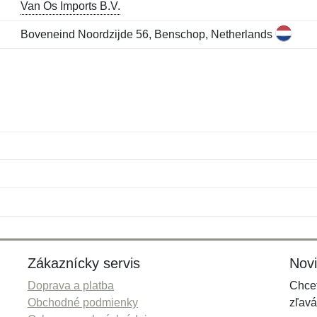
Van Os Imports B.V.
Boveneind Noordzijde 56, Benschop, Netherlands
Meno:
E-mail:
*
*
E-mail:
*
Zákaznícky servis
Nov
Doprava a platba
Chcet
Obchodné podmienky
zľavá