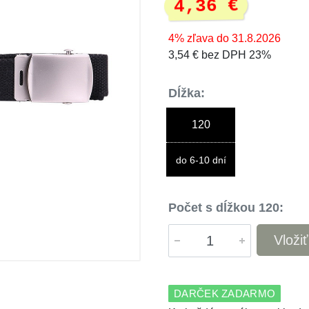
4,36 €
4% zľava do 31.8.2026
3,54 € bez DPH 23%
Dĺžka:
120
do 6-10 dní
Počet s dĺžkou 120:
Vloži
DARČEK ZADARMO