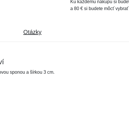
Ku každému nákupu si budet
a 80 € si budete môcť vybrať
Otázky
ví
kovou sponou a šírkou 3 cm.