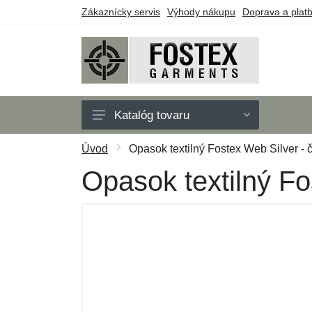
Zákaznícky servis
Výhody nákupu
Doprava a plat
Katalóg tovaru
Pánske
Úvod
Opasok textilný Fostex Web Silver - 
Detské
Opasok textilný Fo
Doplnky
Outdoor
Obuv
Taktické vybavenie
Darčekové poukazy