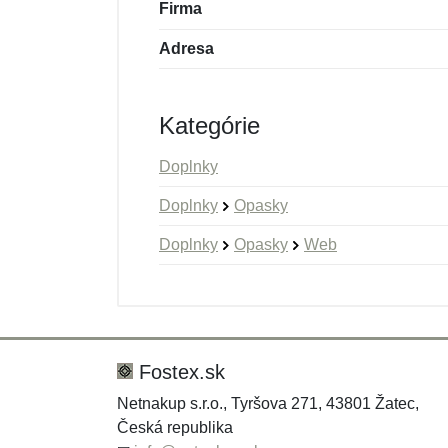
Firma
Adresa
Kategórie
Doplnky
Doplnky
Opasky
Doplnky
Opasky
Web
Nová recenzia
Nová otázka
Hodnotenie:
Meno:
*
*
Fostex.sk
Netnakup s.r.o., Tyršova 271, 43801 Žatec,
Česká republika
Správa
Správa
*
*