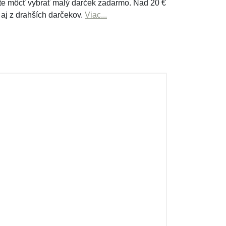
e môcť vybrať malý darček zadarmo. Nad 20 €
 aj z drahších darčekov.
Viac...