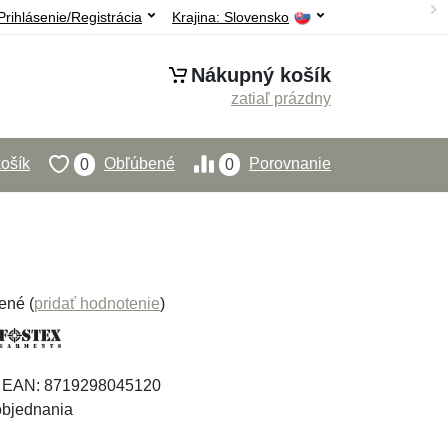
Prihlásenie/Registrácia
Krajina:
Slovensko
Nákupný košík
zatiaľ prázdny
ošík
Obľúbené
Porovnanie
0
0
ené (
pridať hodnotenie
)
, EAN: 8719298045120
bjednania