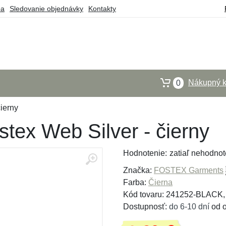
ba
Sledovanie objednávky
Kontakty
Nákupný k
0
čierny
stex Web Silver - čierny
Hodnotenie:
zatiaľ nehodnot
Značka:
FOSTEX Garments
Farba:
Čierna
Kód tovaru: 241252-BLACK
Dostupnosť:
do 6-10 dní
od o