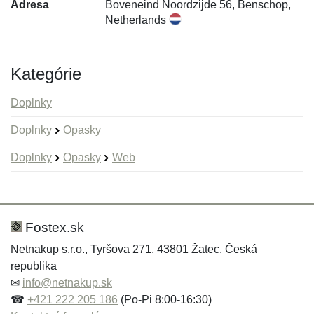
Adresa
Boveneind Noordzijde 56, Benschop,
Netherlands
Kategórie
Doplnky
Doplnky
Opasky
Doplnky
Opasky
Web
Nová recenzia
Nová otázka
Hodnotenie:
Meno:
*
*
Fostex.sk
Netnakup s.r.o., Tyršova 271, 43801 Žatec, Česká
republika
Meno:
E-mail:
*
*
✉
info@netnakup.sk
☎
+421 222 205 186
(Po-Pi 8:00-16:30)