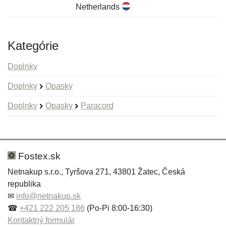
Netherlands
Kategórie
Doplnky
Doplnky
Opasky
Doplnky
Opasky
Paracord
Nová recenzia
Nová otázka
Hodnotenie:
Meno:
*
*
Fostex.sk
Netnakup s.r.o., Tyršova 271, 43801 Žatec, Česká
republika
Meno:
E-mail:
*
*
✉
info@netnakup.sk
☎
+421 222 205 186
(Po-Pi 8:00-16:30)
Kontaktný formulár