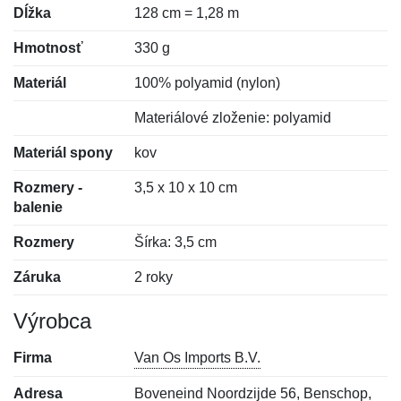
Dĺžka
128 cm = 1,28 m
Hmotnosť
330 g
Materiál
100% polyamid (nylon)
Materiálové zloženie: polyamid
Materiál spony
kov
Rozmery -
3,5 x 10 x 10 cm
balenie
Rozmery
Šírka: 3,5 cm
Záruka
2 roky
Výrobca
Firma
Van Os Imports B.V.
Adresa
Boveneind Noordzijde 56, Benschop,