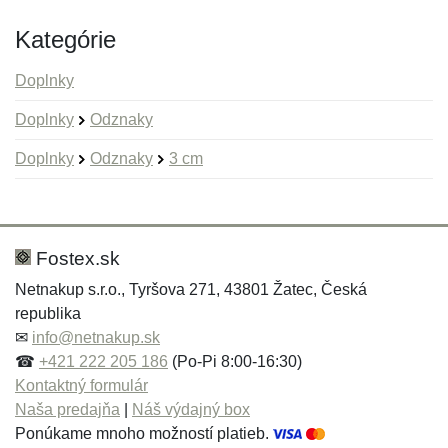
Kategórie
Doplnky
Doplnky
Odznaky
Doplnky
Odznaky
3 cm
Nová recenzia
Nová otázka
Hodnotenie:
Meno:
*
*
Fostex.sk
Netnakup s.r.o., Tyršova 271, 43801 Žatec, Česká
republika
Meno:
E-mail:
*
*
✉
info@netnakup.sk
☎
+421 222 205 186
(Po-Pi 8:00-16:30)
Kontaktný formulár
Naša predajňa
|
Náš výdajný box
E-mail:
*
Ponúkame mnoho možností platieb.
Správa
*