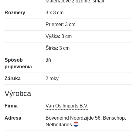
Materiálové zloženie: smalt
Rozmery
3 x 3 cm
Priemer: 3 cm
Výška: 3 cm
Šírka: 3 cm
Spôsob
tŕň
pripevnenia
Záruka
2 roky
Výrobca
Firma
Van Os Imports B.V.
Adresa
Boveneind Noordzijde 56, Benschop,
Netherlands