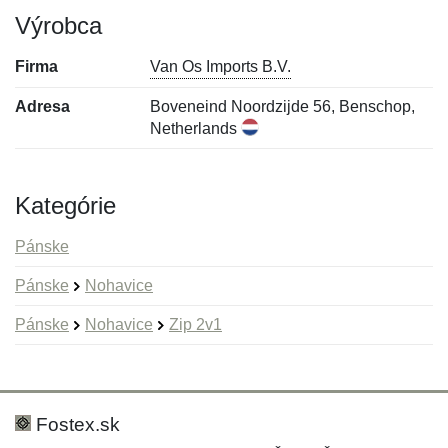
Výrobca
Firma
Van Os Imports B.V.
Adresa
Boveneind Noordzijde 56, Benschop,
Netherlands
Kategórie
Pánske
Pánske
Nohavice
Pánske
Nohavice
Zip 2v1
Nová recenzia
Nová otázka
Hodnotenie:
Meno:
*
*
Fostex.sk