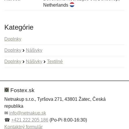
Netherlands
Kategórie
Doplnky
Doplnky
Nášivky
Doplnky
Nášivky
Textilné
Nová recenzia
Nová otázka
Hodnotenie:
Meno:
*
*
Fostex.sk
Netnakup s.r.o., Tyršova 271, 43801 Žatec, Česká
republika
Meno:
E-mail:
*
*
✉
info@netnakup.sk
☎
+421 222 205 186
(Po-Pi 8:00-16:30)
Kontaktný formulár