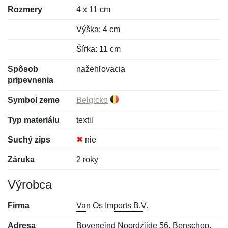
Rozmery
4 x 11 cm
Výška: 4 cm
Šírka: 11 cm
Spôsob
nažehľovacia
pripevnenia
Symbol zeme
Belgicko
Typ materiálu
textil
Suchý zips
✖
nie
Záruka
2 roky
Výrobca
Firma
Van Os Imports B.V.
Adresa
Boveneind Noordzijde 56, Benschop,