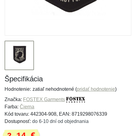
Špecifikácia
Hodnotenie:
zatiaľ nehodnotené (
pridať hodnotenie
)
Značka:
FOSTEX Garments
Farba:
Čierna
Kód tovaru: 442304-908, EAN: 8719298076339
Dostupnosť:
do 6-10 dní od objednania
2,14 €