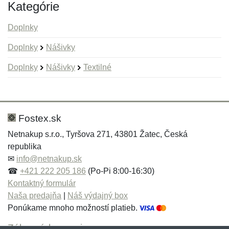
Kategórie
Doplnky
Doplnky
Nášivky
Doplnky
Nášivky
Textilné
Nová recenzia
Nová otázka
Hodnotenie:
Meno:
*
*
Fostex.sk
Netnakup s.r.o., Tyršova 271, 43801 Žatec, Česká
republika
Meno:
E-mail:
*
*
✉
info@netnakup.sk
☎
+421 222 205 186
(Po-Pi 8:00-16:30)
Kontaktný formulár
Naša predajňa
|
Náš výdajný box
E-mail:
*
Ponúkame mnoho možností platieb.
Správa
*
Zákaznícky servis