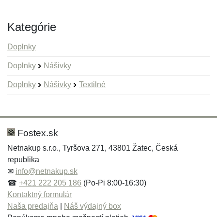
Kategórie
Doplnky
Doplnky
Nášivky
Doplnky
Nášivky
Textilné
Nová recenzia
Nová otázka
Hodnotenie:
Meno:
*
*
Fostex.sk
Netnakup s.r.o., Tyršova 271, 43801 Žatec, Česká
republika
Meno:
E-mail:
*
*
✉
info@netnakup.sk
☎
+421 222 205 186
(Po-Pi 8:00-16:30)
Kontaktný formulár
Naša predajňa
|
Náš výdajný box
E-mail:
*