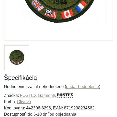
Špecifikácia
Hodnotenie:
zatiaľ nehodnotené (
pridať hodnotenie
)
Značka:
FOSTEX Garments
Farba:
Olivová
Kód tovaru: 442306-3296, EAN: 8719298234562
Dostupnosť:
do 6-10 dní od objednania