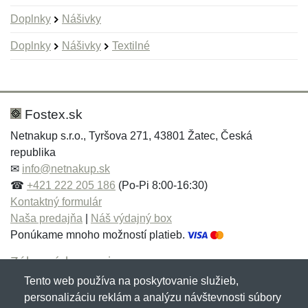
Doplnky
Nášivky
Doplnky
Nášivky
Textilné
Nová recenzia
Nová otázka
Hodnotenie:
Meno:
*
*
Fostex.sk
Netnakup s.r.o., Tyršova 271, 43801 Žatec, Česká
republika
Meno:
E-mail:
*
*
✉
info@netnakup.sk
☎
+421 222 205 186
(Po-Pi 8:00-16:30)
Kontaktný formulár
Naša predajňa
|
Náš výdajný box
E-mail:
*
Ponúkame mnoho možností platieb.
Správa
*
Zákaznícky servis
Tento web používa na poskytovanie služieb,
Novinky emailom
personalizáciu reklám a analýzu návštevnosti súbory
Správa
*