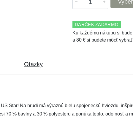
Vyber
DARČEK ZADARMO
Ku každému nákupu si budet
a 80 € si budete môcť vybrať
Otázky
 US Star! Na hrudi má výraznú bielu spojeneckú hviezdu, inšp
esi 70 % bavlny a 30 % polyesteru a ponúka teplo, odolnosť a 