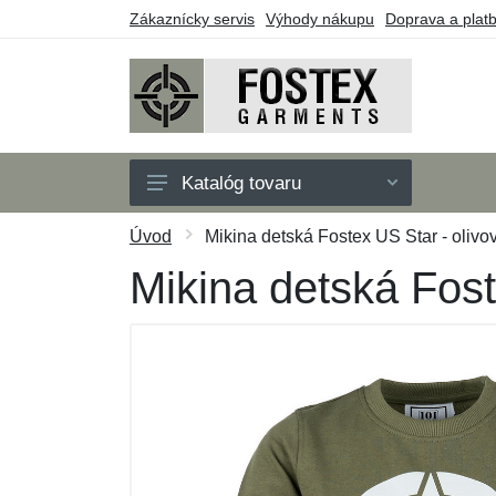
Zákaznícky servis
Výhody nákupu
Doprava a plat
Katalóg tovaru
Pánske
Úvod
Mikina detská Fostex US Star - olivo
Detské
Mikina detská Fost
Doplnky
Outdoor
Obuv
Taktické vybavenie
Darčekové poukazy