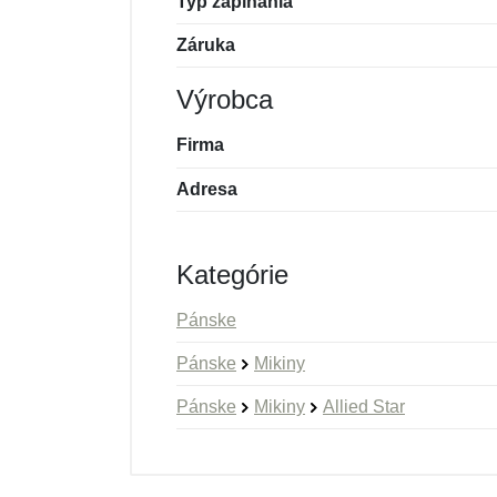
Typ zapínania
Záruka
Výrobca
Firma
Adresa
Kategórie
Pánske
Pánske
Mikiny
Pánske
Mikiny
Allied Star
Nová recenzia
Nová otázka