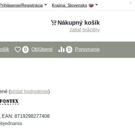
Prihlásenie/Registrácia
Krajina:
Slovensko
Nákupný košík
zatiaľ prázdny
ošík
Obľúbené
Porovnanie
0
0
ené (
pridať hodnotenie
)
, EAN: 8719298277408
objednania