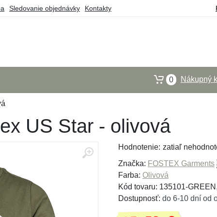
ba
Sledovanie objednávky
Kontakty
Nákupný k
0
vá
ex US Star - olivová
Hodnotenie:
zatiaľ nehodnot
Značka:
FOSTEX Garments
Farba:
Olivová
Kód tovaru: 135101-GREEN
Dostupnosť:
do 6-10 dní od 