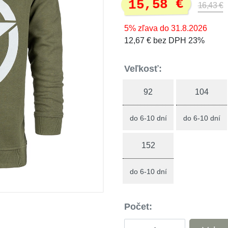
15,58 €
16,43 €
5% zľava do 31.8.2026
12,67 € bez DPH 23%
Veľkosť:
92
104
do 6-10 dní
do 6-10 dní
152
do 6-10 dní
Počet: