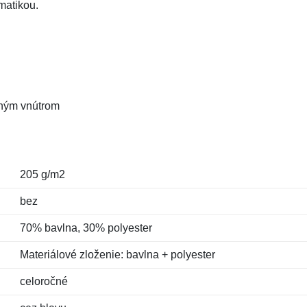
matikou.
eným vnútrom
205 g/m2
bez
70% bavlna, 30% polyester
Materiálové zloženie: bavlna + polyester
celoročné