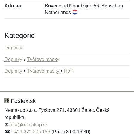
Adresa
Boveneind Noordzijde 56, Benschop,
Netherlands
Kategórie
Doplnky
Doplnky
Tvárové masky
Doplnky
Tvárové masky
Half
Nová recenzia
Nová otázka
Hodnotenie:
Meno:
*
*
Fostex.sk
Netnakup s.r.o., Tyršova 271, 43801 Žatec, Česká
republika
Meno:
E-mail:
*
*
✉
info@netnakup.sk
☎
+421 222 205 186
(Po-Pi 8:00-16:30)