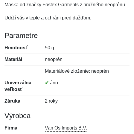
Maska od značky Fostex Garments z pružného neoprénu.
Udrží vás v teple a ochráni pred dažďom.
Parametre
Hmotnosť
50 g
Materiál
neoprén
Materiálové zloženie: neoprén
Univerzálna
✔
áno
veľkosť
Záruka
2 roky
Výrobca
Firma
Van Os Imports B.V.