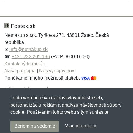
Nová recenzia
Nová otázka
Hodnotenie:
Meno:
*
*
Fostex.sk
Netnakup s.r.o., Tyršova 271, 43801 Žatec, Česká
republika
Meno:
E-mail:
*
*
✉
info@netnakup.sk
☎
+421 222 205 186
(Po-Pi 8:00-16:30)
Kontaktný formulár
Naša predajňa
|
Náš výdajný box
E-mail:
*
Ponúkame mnoho možností platieb.
Správa
*
Zákaznícky servis
Tento web používa na poskytovanie služieb,
Novinky emailom
personalizáciu reklám a analýzu návštevnosti súbory
Správa
*
cookie. Používaním tohto webu s tým súhlasíte.
Copyright © 2007-2026 (19 rokov s vami)
Netnakup.sk
&
Viac informácií
Beriem na vedomie
NetIQ
. Všetky práva vyhradené.