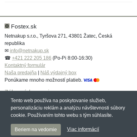
Nová recenzia
Nová otázka
Hodnotenie:
Meno:
*
*
Fostex.sk
Netnakup s.r.o., Tyršova 271, 43801 Žatec, Česká
republika
Meno:
E-mail:
*
*
✉
info@netnakup.sk
☎
+421 222 205 186
(Po-Pi 8:00-16:30)
Kontaktný formulár
Naša predajňa
|
Náš výdajný box
E-mail:
*
Ponúkame mnoho možností platieb.
Správa
*
Zákaznícky servis
Tento web používa na poskytovanie služieb,
Novinky emailom
personalizáciu reklám a analýzu návštevnosti súbory
Správa
*
cookie. Používaním tohto webu s tým súhlasíte.
Copyright © 2007-2026 (19 rokov s vami)
Netnakup.sk
&
Viac informácií
Beriem na vedomie
NetIQ
. Všetky práva vyhradené.