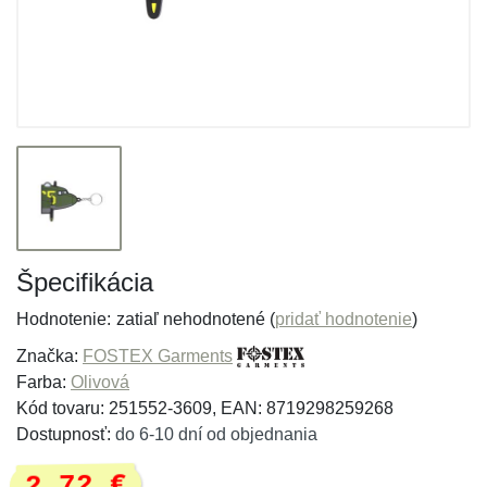
Špecifikácia
Hodnotenie:
zatiaľ nehodnotené (
pridať hodnotenie
)
Značka:
FOSTEX Garments
Farba:
Olivová
Kód tovaru: 251552-3609, EAN: 8719298259268
Dostupnosť:
do 6-10 dní od objednania
2,72 €