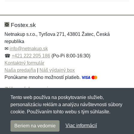
Nová recenzia
Nová otázka
Hodnotenie:
Meno:
*
*
Fostex.sk
Netnakup s.r.o., Tyršova 271, 43801 Žatec, Česká
republika
Meno:
E-mail:
*
*
✉
info@netnakup.sk
☎
+421 222 205 186
(Po-Pi 8:00-16:30)
Kontaktný formulár
Naša predajňa
|
Náš výdajný box
E-mail:
*
Ponúkame mnoho možností platieb.
Správa
*
Zákaznícky servis
Tento web používa na poskytovanie služieb,
Novinky emailom
personalizáciu reklám a analýzu návštevnosti súbory
Správa
*
cookie. Používaním tohto webu s tým súhlasíte.
Copyright © 2007-2026 (19 rokov s vami)
Netnakup.sk
&
Viac informácií
Beriem na vedomie
NetIQ
. Všetky práva vyhradené.