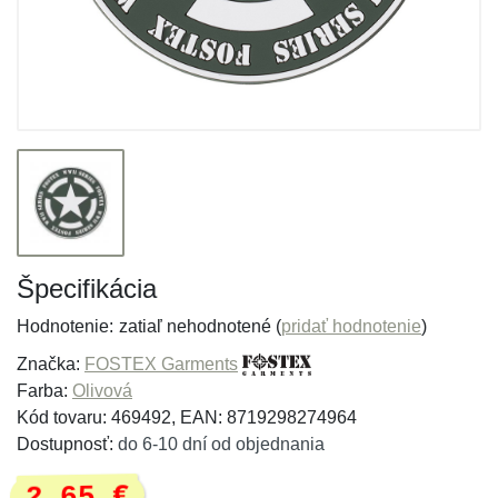
Špecifikácia
Hodnotenie:
zatiaľ nehodnotené (
pridať hodnotenie
)
Značka:
FOSTEX Garments
Farba:
Olivová
Kód tovaru: 469492, EAN: 8719298274964
Dostupnosť:
do 6-10 dní od objednania
2,65 €