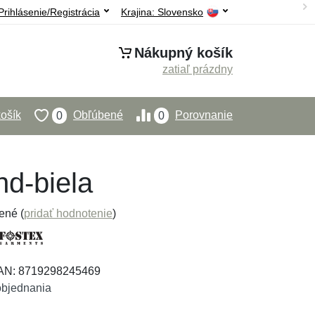
Prihlásenie/Registrácia
Krajina:
Slovensko
Nákupný košík
zatiaľ prázdny
ošík
Obľúbené
Porovnanie
0
0
nd-biela
ené (
pridať hodnotenie
)
EAN: 8719298245469
objednania