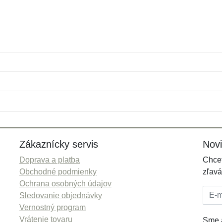
Meno:
E-mail:
*
*
E-mail:
*
Zákaznícky servis
Nov
Doprava a platba
Chcet
Obchodné podmienky
zľavá
Ochrana osobných údajov
E-mai
Sledovanie objednávky
Vernostný program
Vrátenie tovaru
Sme a