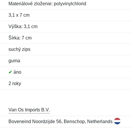
Materiálové zloženie: polyvinylchlorid
3,1 x 7 cm
Výška: 3,1 cm
Šírka: 7 cm
suchý zips
guma
✔
áno
2 roky
Van Os Imports B.V.
Boveneind Noordzijde 56, Benschop, Netherlands