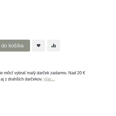
ť do košíka
e môcť vybrať malý darček zadarmo. Nad 20 €
 aj z drahších darčekov.
Viac...