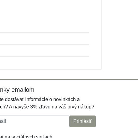
inky emailom
e dostávať informácie o novinkách a
ch? A navyše 3% zľavu na váš prvý nákup?
l:
Prihlásiť
j na sociálnych sieťach: