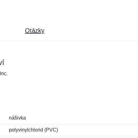
Otázky
ví
Inc.
nášivka
polyvinylchlorid (PVC)