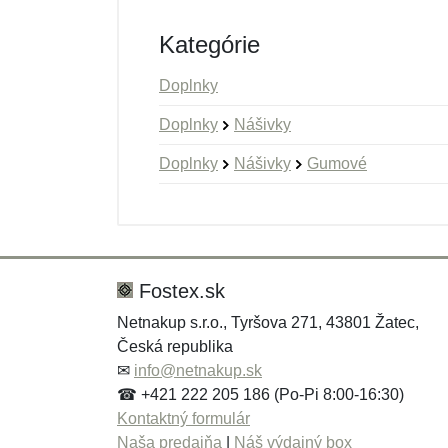
Kategórie
Doplnky
Doplnky
Nášivky
Doplnky
Nášivky
Gumové
Nová recenzia
Nová otázka
Hodnotenie:
Meno:
*
*
Fostex.sk
Netnakup s.r.o., Tyršova 271, 43801 Žatec,
Česká republika
Správa
Správa
*
*
✉
info@netnakup.sk
☎ +421 222 205 186 (Po-Pi 8:00-16:30)
Kontaktný formulár
Naša predajňa
|
Náš výdajný box