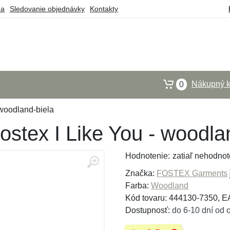
ba
Sledovanie objednávky
Kontakty
Nákupný k
0
woodland-biela
stex I Like You - woodla
Hodnotenie:
zatiaľ nehodnot
Značka:
FOSTEX Garments
Farba:
Woodland
Kód tovaru: 444130-7350, 
Dostupnosť:
do 6-10 dní od 