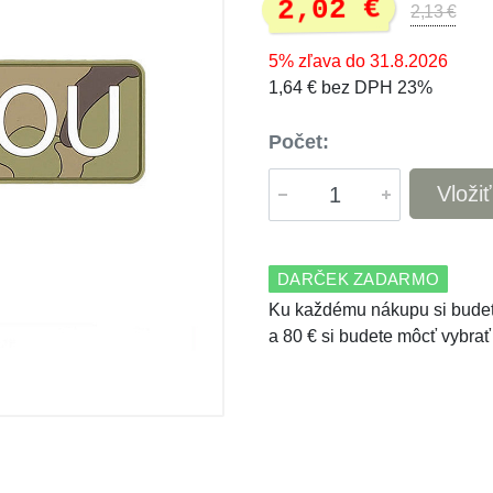
2,02 €
2,13 €
5% zľava do 31.8.2026
1,64 € bez DPH 23%
Počet:
Vloži
DARČEK ZADARMO
Ku každému nákupu si budet
a 80 € si budete môcť vybrať