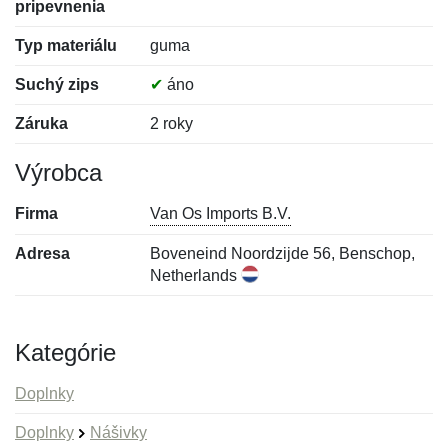
pripevnenia
Typ materiálu
guma
Suchý zips
✔
áno
Záruka
2 roky
Výrobca
Firma
Van Os Imports B.V.
Adresa
Boveneind Noordzijde 56, Benschop,
Netherlands
Kategórie
Doplnky
Doplnky
Nášivky