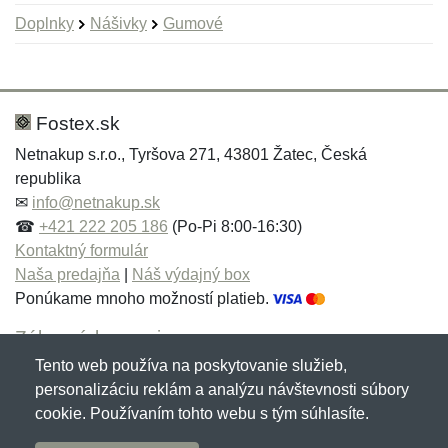
Doplnky
Nášivky
Gumové
Nová recenzia
Nová otázka
Hodnotenie:
Meno:
*
*
Fostex.sk
Netnakup s.r.o., Tyršova 271, 43801 Žatec, Česká
republika
Meno:
E-mail:
*
*
✉
info@netnakup.sk
☎
+421 222 205 186
(Po-Pi 8:00-16:30)
Kontaktný formulár
Naša predajňa
|
Náš výdajný box
E-mail:
*
Ponúkame mnoho možností platieb.
Správa
*
Zákaznícky servis
Tento web používa na poskytovanie služieb,
Novinky emailom
personalizáciu reklám a analýzu návštevnosti súbory
Správa
*
cookie. Používaním tohto webu s tým súhlasíte.