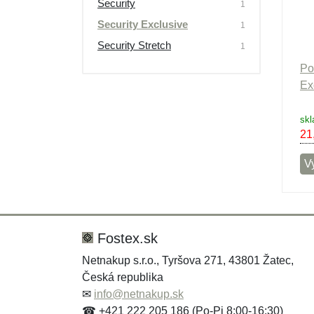
Security
1
Výpredaj
Security Exclusive
1
Security Stretch
1
Po
Ex
skl
21
V
Fostex.sk
Netnakup s.r.o., Tyršova 271, 43801 Žatec,
Česká republika
✉
info@netnakup.sk
☎ +421 222 205 186 (Po-Pi 8:00-16:30)