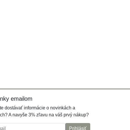
inky emailom
e dostávať informácie o novinkách a
ch? A navyše 3% zľavu na váš prvý nákup?
l:
Prihlásiť