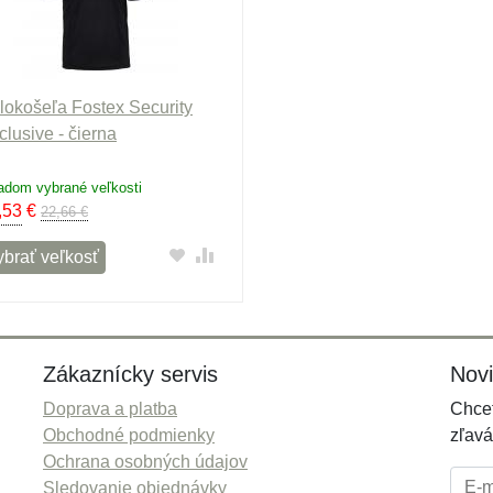
lokošeľa Fostex Security
clusive - čierna
adom vybrané veľkosti
,53
€
22,66 €
ybrať veľkosť
Zákaznícky servis
Nov
Doprava a platba
Chcet
Obchodné podmienky
zľavá
Ochrana osobných údajov
E-mai
Sledovanie objednávky