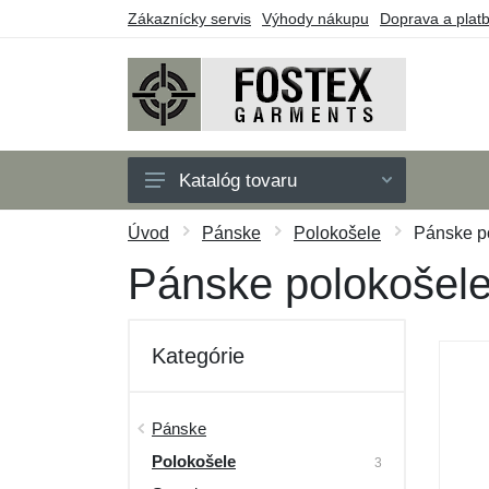
Zákaznícky servis
Výhody nákupu
Doprava a plat
Katalóg tovaru
Pánske
Úvod
Pánske
Polokošele
Pánske po
Detské
Pánske polokošele
Doplnky
Outdoor
Kategórie
Obuv
Taktické vybavenie
Pánske
Polokošele
Darčekové poukazy
3