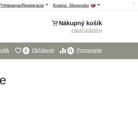
Prihlásenie/Registrácia
Krajina:
Slovensko
Nákupný košík
zatiaľ prázdny
ošík
Obľúbené
Porovnanie
0
0
ve