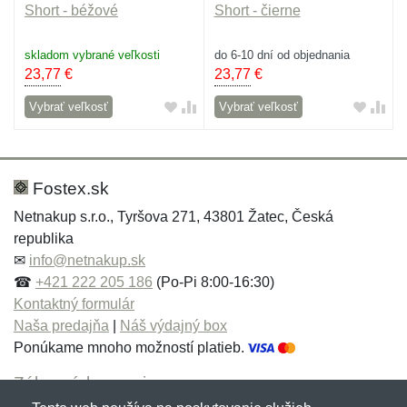
Short - béžové
Short - čierne
skladom vybrané veľkosti
do 6-10 dní od objednania
23,77
€
23,77
€
Vybrať veľkosť
Vybrať veľkosť
Fostex.sk
Netnakup s.r.o., Tyršova 271, 43801 Žatec, Česká
republika
✉
info@netnakup.sk
☎
+421 222 205 186
(Po-Pi 8:00-16:30)
Kontaktný formulár
Naša predajňa
|
Náš výdajný box
Ponúkame mnoho možností platieb.
Zákaznícky servis