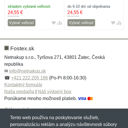
skladom vybrané veľkosti
do 6-10 dní od objednania
24,55
€
24,55
€
Vybrať veľkosť
Vybrať veľkosť
Fostex.sk
Netnakup s.r.o., Tyršova 271, 43801 Žatec, Česká
republika
✉
info@netnakup.sk
☎
+421 222 205 186
(Po-Pi 8:00-16:30)
Kontaktný formulár
Naša predajňa
|
Náš výdajný box
Ponúkame mnoho možností platieb.
Zákaznícky servis
Tento web používa na poskytovanie služieb,
Novinky emailom
personalizáciu reklám a analýzu návštevnosti súbory