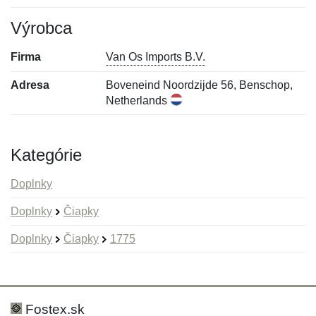
Výrobca
Firma
Van Os Imports B.V.
Adresa
Boveneind Noordzijde 56, Benschop,
Netherlands
Kategórie
Doplnky
Doplnky
Čiapky
Doplnky
Čiapky
1775
Nová recenzia
Nová otázka
Hodnotenie:
Meno:
*
*
Fostex.sk